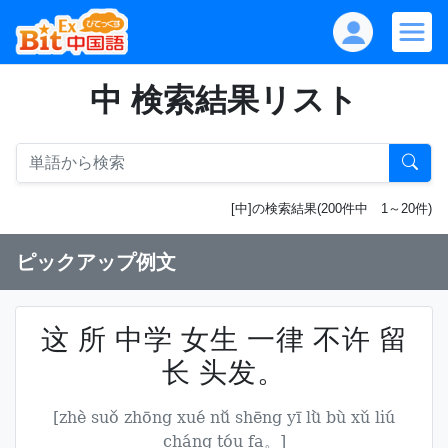
中 検索結果リスト
[中]の検索結果(200件中 1～20件)
ピックアップ例文
这 所 中学 女生 一律 不许 留
长 头发。
[zhè suǒ zhōng xué nǚ shēng yī lǜ bù xǔ liú
cháng tóu fa。]