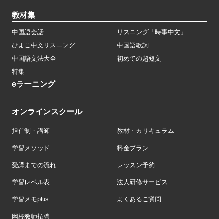
教材集
中国語会話
リスニング「時事中文」
ひよこ中文リスニング
中国語歌詞
中国語文法大全
初めての超短文
特集
eラーニング
オンラインスクール
担任制・講師
教材・カリキュラム
学習メソッド
料金プラン
受講までの流れ
レッスン予約
学習レベル表
法人研修サービス
学習メモplus
よくあるご質問
网校教师招聘