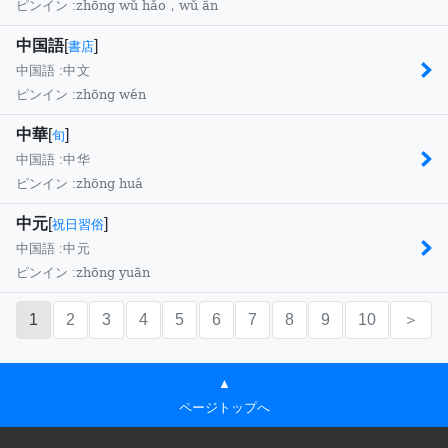
zhōng wǔ hǎo，wǔ ān
ピンイン :
中国語
[
]
書店
中国語 :
中文
zhōng wén
ピンイン :
中華
[
]
旬
中国語 :
中华
zhōng huá
ピンイン :
中元
[
]
祝日習俗
中国語 :
中元
zhōng yuān
ピンイン :
1
2
3
4
5
6
7
8
9
10
＞
▲
ページトップへ