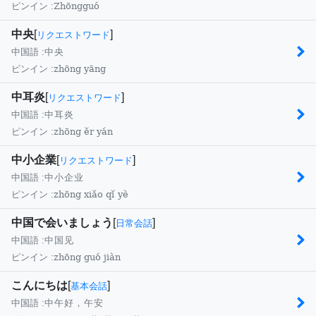
Zhōngguó
ピンイン :
中央
[
]
リクエストワード
中国語 :
中央
zhōng yāng
ピンイン :
中耳炎
[
]
リクエストワード
中国語 :
中耳炎
zhōng ěr yán
ピンイン :
中小企業
[
]
リクエストワード
中国語 :
中小企业
zhōng xiǎo qǐ yè
ピンイン :
中国で会いましょう
[
]
日常会話
中国語 :
中国见
zhōng guó jiàn
ピンイン :
こんにちは
[
]
基本会話
中国語 :
中午好，午安