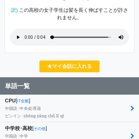
訳)
この高校の女子学生は髪を長く伸ばすことが許さ
れません。
★マイ会話に入れる
単語一覧
CPU
[
]
IT全般
中国語 :
中央处理器
zhōng yāng chǔ lǐ qì
ピンイン :
中学校･高校
[
]
その他
中国語 :
中学