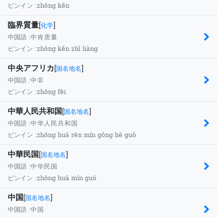
zhōng kěn
ピンイン :
臨界質量
[
]
化学
中国語 :
中肯质量
zhōng kěn zhì liàng
ピンイン :
中央アフリカ
[
]
国名地名
中国語 :
中非
zhōng fēi
ピンイン :
中華人民共和国
[
]
国名地名
中国語 :
中华人民共和国
zhōng huá rén mín gòng hé guó
ピンイン :
中華民国
[
]
国名地名
中国語 :
中华民国
zhōng huá mín guó
ピンイン :
中国
[
]
国名地名
中国語 :
中国