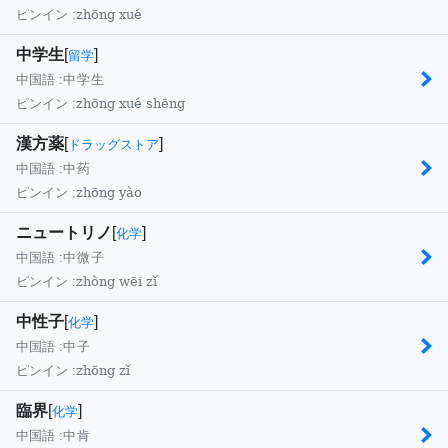
zhōng xué
ピンイン :
中学生
[
]
留学
中国語 :
中学生
zhōng xué shēng
ピンイン :
漢方薬
[
]
ドラッグストア
中国語 :
中药
zhōng yào
ピンイン :
ニュートリノ
[
]
化学
中国語 :
中微子
zhòng wēi zǐ
ピンイン :
中性子
[
]
化学
中国語 :
中子
zhōng zǐ
ピンイン :
臨界
[
]
化学
中国語 :
中肯