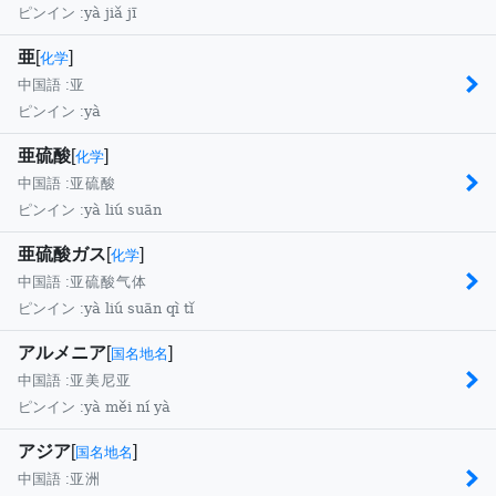
yà jiǎ jī
ピンイン :
亜
[
]
化学
中国語 :
亚
yà
ピンイン :
亜硫酸
[
]
化学
中国語 :
亚硫酸
yà liú suān
ピンイン :
亜硫酸ガス
[
]
化学
中国語 :
亚硫酸气体
yà liú suān qì tǐ
ピンイン :
アルメニア
[
]
国名地名
中国語 :
亚美尼亚
yà měi ní yà
ピンイン :
アジア
[
]
国名地名
中国語 :
亚洲