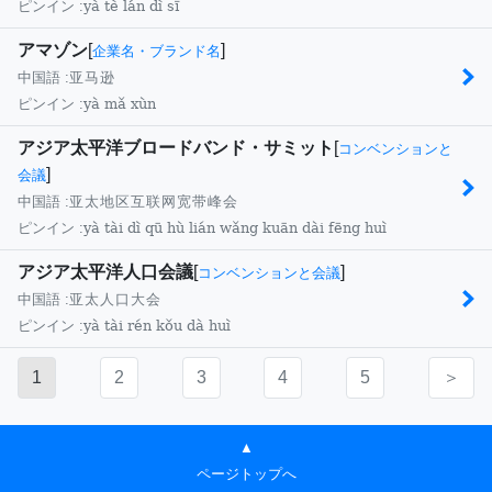
yà tè lán dì sī
ピンイン :
アマゾン
[
]
企業名・ブランド名
中国語 :
亚马逊
yà mǎ xùn
ピンイン :
アジア太平洋ブロードバンド・サミット
[
コンベンションと
]
会議
中国語 :
亚太地区互联网宽带峰会
yà tài dì qū hù lián wǎng kuān dài fēng huì
ピンイン :
アジア太平洋人口会議
[
]
コンベンションと会議
中国語 :
亚太人口大会
yà tài rén kǒu dà huì
ピンイン :
1
2
3
4
5
＞
▲
ページトップへ