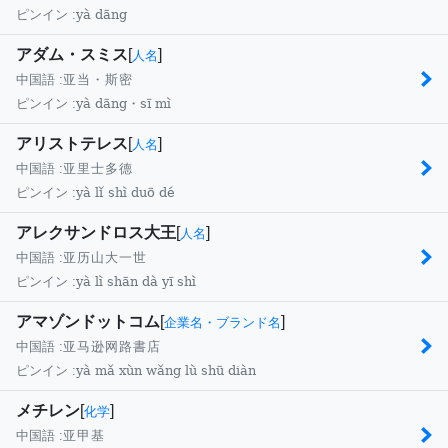
yà dāng
ピンイン :
アダム・スミス
[
]
人名
中国語 :
亚当・斯密
yà dāng・sī mì
ピンイン :
アリストテレス
[
]
人名
中国語 :
亚里士多德
yà lǐ shì duō dé
ピンイン :
アレクサンドロス大王
[
]
人名
中国語 :
亚历山大一世
yà lì shān dà yī shì
ピンイン :
アマゾンドットコム
[
]
企業名・ブランド名
中国語 :
亚马逊网路書店
yà mǎ xùn wǎng lù shū diàn
ピンイン :
メチレン
[
]
化学
中国語 :
亚甲基