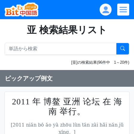
亚 検索結果リスト
[亚]の検索結果(96件中 1～20件)
ピックアップ例文
2011 年 博鳌 亚洲 论坛 在 海
南 举行。
[2011 nián bó áo yà zhōu lùn tán zài hǎi nán jǔ
xíng。]