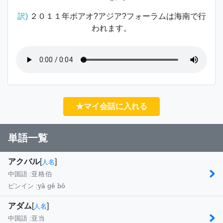
訳)
２０１１年ボアオ?アジア?フォーラムは海南で行
われます。
★マイ会話に入れる
単語一覧
アクバル
[
]
人名
中国語 :
亚格伯
yà gé bó
ピンイン :
アダム
[
]
人名
中国語 :
亚当