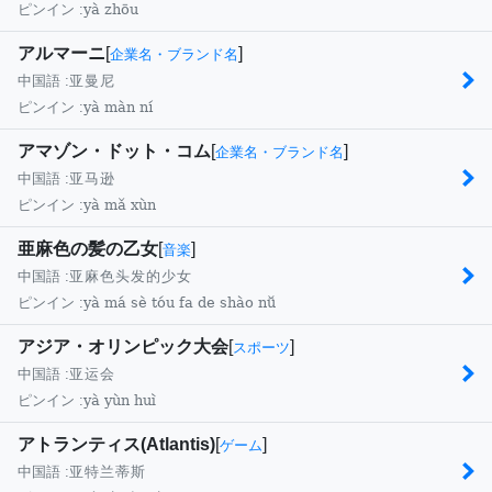
yà zhōu
ピンイン :
アルマーニ
[
]
企業名・ブランド名
中国語 :
亚曼尼
yà màn ní
ピンイン :
アマゾン・ドット・コム
[
]
企業名・ブランド名
中国語 :
亚马逊
yà mǎ xùn
ピンイン :
亜麻色の髪の乙女
[
]
音楽
中国語 :
亚麻色头发的少女
yà má sè tóu fa de shào nǚ
ピンイン :
アジア・オリンピック大会
[
]
スポーツ
中国語 :
亚运会
yà yùn huì
ピンイン :
アトランティス(Atlantis)
[
]
ゲーム
中国語 :
亚特兰蒂斯