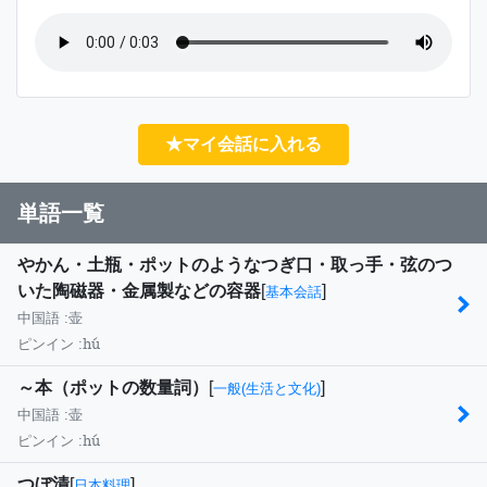
★マイ会話に入れる
単語一覧
やかん・土瓶・ポットのようなつぎ口・取っ手・弦のつ
いた陶磁器・金属製などの容器
[
]
基本会話
中国語 :
壶
hú
ピンイン :
～本（ポットの数量詞）
[
]
一般(生活と文化)
中国語 :
壶
hú
ピンイン :
つぼ漬
[
]
日本料理