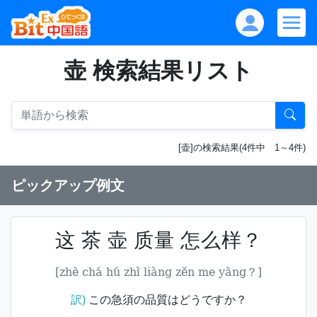
壶 検索結果リスト
[壶]の検索結果(4件中 1～4件)
ピックアップ例文
这 茶 壶 质量 怎么样？
[zhè chá hú zhì liàng zěn me yàng？]
訳)
この急須の品質はどうですか？