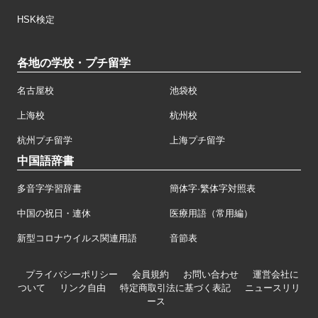
HSK検定
各地の学校・プチ留学
名古屋校
池袋校
上海校
杭州校
杭州プチ留学
上海プチ留学
中国語辞書
多音字学習辞書
簡体字·繁体字対照表
中国の祝日・連休
医療用語（常用編）
新型コロナウイルス関連用語
音節表
プライバシーポリシー
会員規約
お問い合わせ
運営会社に
ついて
リンク自由
特定商取引法に基づく表記
ニュースリリ
ース