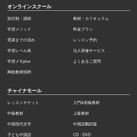
オンラインスクール
担任制・講師
教材・カリキュラム
学習メソッド
料金プラン
受講までの流れ
レッスン予約
学習レベル表
法人研修サービス
学習メモplus
よくあるご質問
网校教师招聘
チャイナモール
レッスンチケット
入門&初級教材
中級教材
上級教材
中国現代文学
中国語翻訳版
子ども中国語
CD・DVD