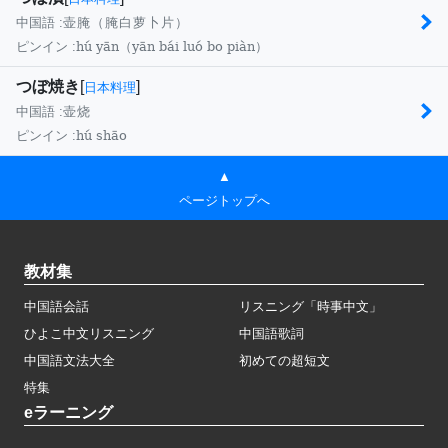
中国語 :
壶腌（腌白萝卜片）
hú yān（yān bái luó bo piàn）
ピンイン :
つぼ焼き
[
]
日本料理
中国語 :
壶烧
hú shāo
ピンイン :
▲
ページトップへ
教材集
中国語会話
リスニング「時事中文」
ひよこ中文リスニング
中国語歌詞
中国語文法大全
初めての超短文
特集
eラーニング