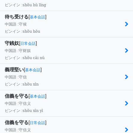
shǒu hù líng
ピンイン :
待ち受ける
[
]
基本会話
中国語 :
守候
shǒu hòu
ピンイン :
守銭奴
[
]
日常会話
中国語 :
守财奴
shǒu cái nú
ピンイン :
義理堅い
[
]
基本会話
中国語 :
守信
shǒu xìn
ピンイン :
信義を守る
[
]
基本会話
中国語 :
守信义
shǒu xìn yì
ピンイン :
信義を守る
[
]
日常会話
中国語 :
守信义