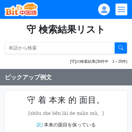
守 検索結果リスト
[守]の検索結果(36件中 1～20件)
ピックアップ例文
守 着 本来 的 面目。
[shǒu zhe běn lái de miàn mù。]
訳)
本来の面目を保っている