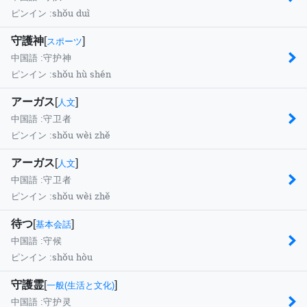
shǒu duì
ピンイン :
守護神
[
]
スポーツ
中国語 :
守护神
shǒu hù shén
ピンイン :
アーガス
[
]
人文
中国語 :
守卫者
shǒu wèi zhě
ピンイン :
アーガス
[
]
人文
中国語 :
守卫者
shǒu wèi zhě
ピンイン :
待つ
[
]
基本会話
中国語 :
守候
shǒu hòu
ピンイン :
守護霊
[
]
一般(生活と文化)
中国語 :
守护灵