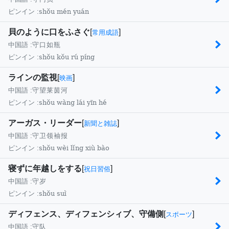
shǒu mén yuán
ピンイン :
貝のように口をふさぐ
[
]
常用成語
中国語 :
守口如瓶
shǒu kǒu rú píng
ピンイン :
ラインの監視
[
]
映画
中国語 :
守望莱茵河
shǒu wàng lái yīn hé
ピンイン :
アーガス・リーダー
[
]
新聞と雑誌
中国語 :
守卫领袖报
shǒu wèi lǐng xiù bào
ピンイン :
寝ずに年越しをする
[
]
祝日習俗
中国語 :
守岁
shǒu suì
ピンイン :
ディフェンス、ディフェンシィブ、守備側
[
]
スポーツ
中国語 :
守队