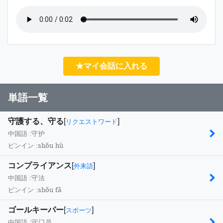
★マイ会話に入れる
単語一覧
守護する、守る
[
]
リクエストワード
中国語 :
守护
shǒu hù
ピンイン :
コンプライアンス
[
]
外来語
中国語 :
守法
shǒu fǎ
ピンイン :
ゴールキーパー
[
]
スポーツ
中国語 :
守门员