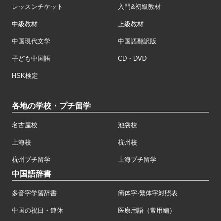
レッスンチケット
入門&初級教材
中級教材
上級教材
中国現代文学
中国語翻訳版
子ども中国語
CD・DVD
HSK検定
各地の学校・プチ留学
名古屋校
池袋校
上海校
杭州校
杭州プチ留学
上海プチ留学
中国語辞書
多音字学習辞書
簡体字·繁体字対照表
中国の祝日・連休
医療用語（常用編）