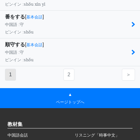
shǒu xìn yì
ピンイン :
番をする
[
]
基本会話
中国語 :
守
shǒu
ピンイン :
順守する
[
]
基本会話
中国語 :
守
shǒu
ピンイン :
1
2
＞
▲
ページトップへ
教材集
中国語会話
リスニング「時事中文」