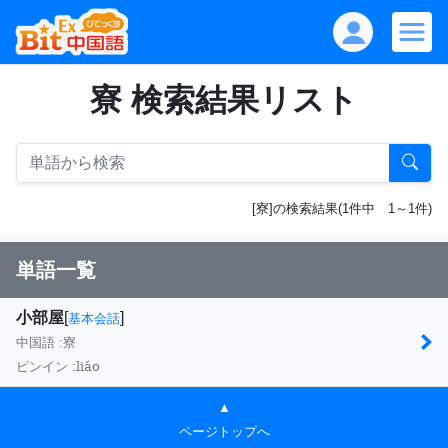
寮 検索結果リスト
[寮]の検索結果(1件中 1～1件)
単語一覧
小部屋
[
]
基本会話
中国語 :
寮
liáo
ピンイン :
▲
ページトップへ