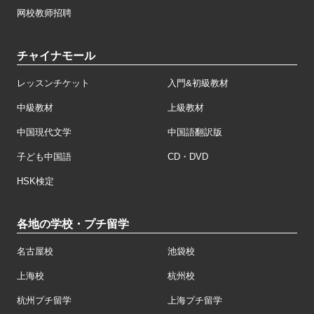
网校教师招聘
チャイナモール
レッスンチケット
入門&初級教材
中級教材
上級教材
中国現代文学
中国語翻訳版
子ども中国語
CD・DVD
HSK検定
各地の学校・プチ留学
名古屋校
池袋校
上海校
杭州校
杭州プチ留学
上海プチ留学