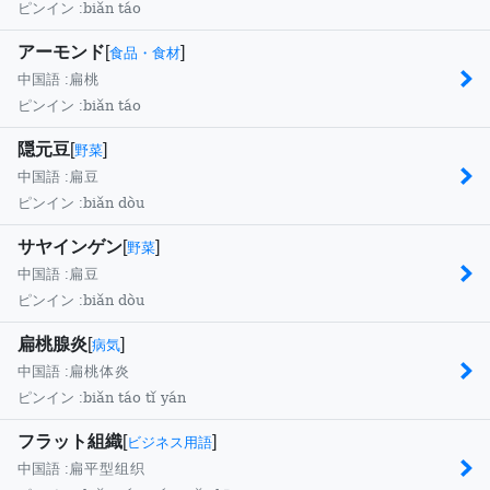
biǎn táo
ピンイン :
アーモンド
[
]
食品・食材
中国語 :
扁桃
biǎn táo
ピンイン :
隠元豆
[
]
野菜
中国語 :
扁豆
biǎn dòu
ピンイン :
サヤインゲン
[
]
野菜
中国語 :
扁豆
biǎn dòu
ピンイン :
扁桃腺炎
[
]
病気
中国語 :
扁桃体炎
biǎn táo tǐ yán
ピンイン :
フラット組織
[
]
ビジネス用語
中国語 :
扁平型组织