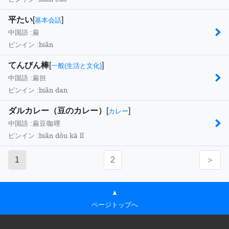
平たい
[
]
基本会話
中国語 :
扁
biǎn
ピンイン :
てんびん棒
[
]
一般(生活と文化)
中国語 :
扁担
biǎn dan
ピンイン :
ダルカレー（豆のカレー）
[
]
カレー
中国語 :
扁豆咖哩
biǎn dòu kā lǐ
ピンイン :
1
2
＞
▲
ページトップへ