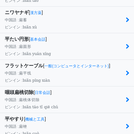
biǎn táo
ピンイン :
ニワヤナギ
[
]
漢方薬
中国語 :
扁蓄
biǎn xù
ピンイン :
平たい円形
[
]
基本会話
中国語 :
扁圆形
biǎn yuán xíng
ピンイン :
フラットケーブル
[
]
一般(コンピュータとインターネット)
中国語 :
扁平线
biǎn píng xiàn
ピンイン :
咽頭扁桃切除
[
]
日常会話
中国語 :
扁桃体切除
biǎn táo tǐ qiē chú
ピンイン :
平やすり
[
]
機械と工具
中国語 :
扁锉
biǎn cuò
ピンイン :