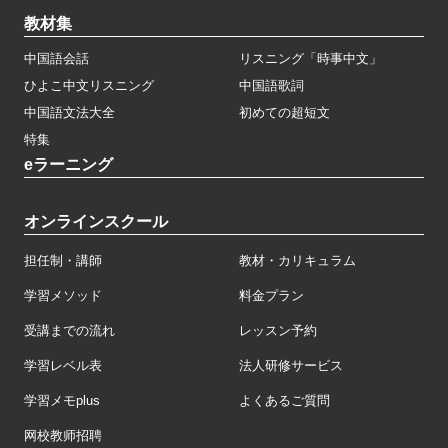
教材集
中国語会話
リスニング「時事中文」
ひよこ中文リスニング
中国語歌詞
中国語文法大全
初めての超短文
特集
eラーニング
オンラインスクール
担任制・講師
教材・カリキュラム
学習メソッド
料金プラン
受講までの流れ
レッスン予約
学習レベル表
法人研修サービス
学習メモplus
よくあるご質問
网校教师招聘