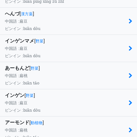
biǎn píng xíng zǔ zhī
ピンイン :
へんづ
[
]
漢方薬
中国語 :
扁豆
biǎn dòu
ピンイン :
インゲンマメ
[
]
野菜
中国語 :
扁豆
biǎn dòu
ピンイン :
あーもんど
[
]
野菜
中国語 :
扁桃
biǎn táo
ピンイン :
インゲン
[
]
野菜
中国語 :
扁豆
biǎn dòu
ピンイン :
アーモンド
[
]
動植物
中国語 :
扁桃