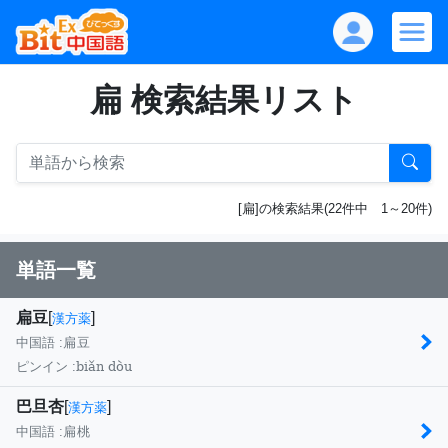
扁 検索結果リスト
[扁]の検索結果(22件中 1～20件)
単語一覧
扁豆
[
]
漢方薬
中国語 :
扁豆
biǎn dòu
ピンイン :
巴旦杏
[
]
漢方薬
中国語 :
扁桃