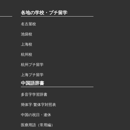
各地の学校・プチ留学
名古屋校
池袋校
上海校
杭州校
杭州プチ留学
上海プチ留学
中国語辞書
多音字学習辞書
簡体字·繁体字対照表
中国の祝日・連休
医療用語（常用編）