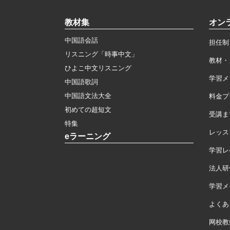
教材集
オン
中国語会話
担任制
リスニング「時事中文」
教材・
ひよこ中文リスニング
学習メ
中国語歌詞
中国語文法大全
料金プ
初めての超短文
受講ま
特集
レッス
eラーニング
学習レ
法人研
学習メモ
よくあ
网校教