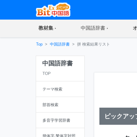
(current)
(current)
教材集
中国語辞書
Top
中国語辞書
拼 検索結果リスト
中国語辞書
TOP
テーマ検索
部首検索
ピックアッ
多音字学習辞書
簡体字·繁体字対照