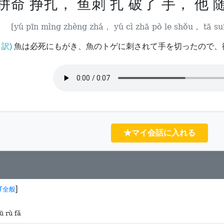
拼命 挣扎， 鱼刺 扎 破了 手， 他 
[yú pīn mìng zhèng zhá， yú cì zhā pò le shǒu， tā suí 
訳)
魚は必死にもがき、魚のトゲに刺されて手を切ったので、
★マイ会話に入れる
]
IT全般
ū rù fǎ