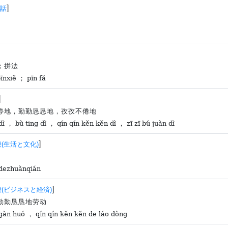
]
話
；拼法
pīnxiě ； pīn fǎ
]
停地，勤勤恳恳地，孜孜不倦地
dì ， bù ting dì ， qín qín kěn kěn dì ， zī zī bú juàn dì
]
(生活と文化)
 dezhuànqián
]
(ビジネスと経済)
勤勤恳恳地劳动
gàn huó ， qín qín kěn kěn de láo dòng