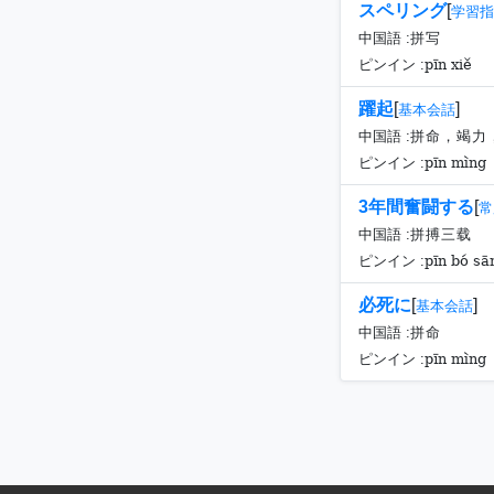
スペリング
[
学習指
中国語 :
拼写
pīn xiě
ピンイン :
躍起
[
]
基本会話
中国語 :
拼命，竭力
pīn mìng ，
ピンイン :
3年間奮闘する
[
常
中国語 :
拼搏三载
pīn bó sā
ピンイン :
必死に
[
]
基本会話
中国語 :
拼命
pīn mìng
ピンイン :