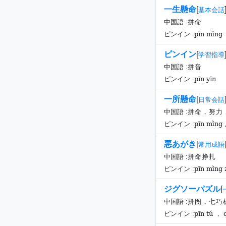
一生懸命
[
基本会話
中国語 :
拼命
pīn mìng
ピンイン :
ピンイン
[
学習指導
中国語 :
拼音
pīn yīn
ピンイン :
一所懸命
[
日常会話
中国語 :
拼命，努力
pīn mìng , 
ピンイン :
悪あがき
[
常用成語
中国語 :
拼命挣扎
pīn mìng 
ピンイン :
ジグソーパズル
[
中国語 :
拼图，七巧
pīn tú ， 
ピンイン :