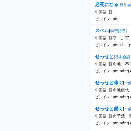
必死になる
[
日常会
中国語 :
拼
pīn
ピンイン :
スペル
[
]
学習指導
中国語 :
拼字，拼写
pīn zì ， 
ピンイン :
せっせと
[
基本会話
中国語 :
拼命地，不
pīn mìng 
ピンイン :
せっせと稼ぐ
[
一般
中国語 :
拼命地赚钱
pīn mìng
ピンイン :
せっせと働く
[
一般
中国語 :
拼命干活，
pīn mìng 
ピンイン :