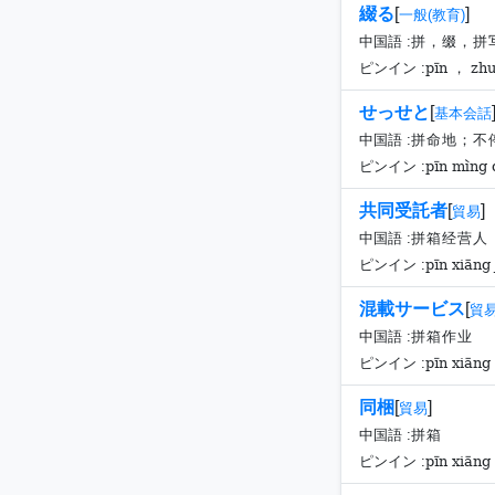
綴る
[
]
一般(教育)
中国語 :
拼，缀，拼
pīn ， zhu
ピンイン :
せっせと
[
基本会話
中国語 :
拼命地；不
pīn mìng 
ピンイン :
共同受託者
[
]
貿易
中国語 :
拼箱经营人
pīn xiāng 
ピンイン :
混載サービス
[
貿
中国語 :
拼箱作业
pīn xiāng
ピンイン :
同梱
[
]
貿易
中国語 :
拼箱
pīn xiāng
ピンイン :