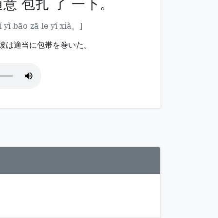
随意 包扎 了 一下。
yì bāo zā le yí xià。]
彼は適当に包帯を巻いた。