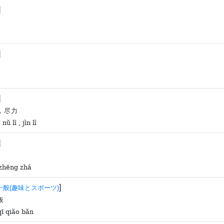
]
]
]
，尽力
nǔ lì , jìn lì
]
zhēng zhá
]
一般(趣味とスポーツ)
板
qī qiǎo bǎn