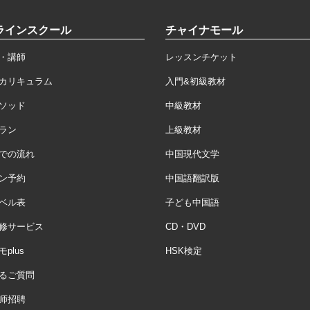
ラインスクール
チャイナモール
・講師
レッスンチケット
カリキュラム
入門&初級教材
ソッド
中級教材
ラン
上級教材
での流れ
中国現代文学
ン予約
中国語翻訳版
ベル表
子ども中国語
修サービス
CD・DVD
plus
HSK検定
るご質問
师招聘