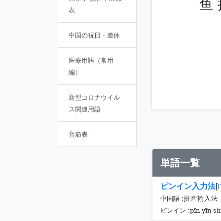
鱼 
表
中国の祝日・連休
医療用語（常用
編）
新型コロナウイル
ス関連用語
音節表
単語一覧
ピンイン入力法
[
中国語 :
拼音输入法
pīn yīn sh
ピンイン :