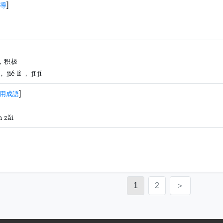
]
導
，积极
 jié lì ， jī jí
]
用成語
n zǎi
1
2
＞