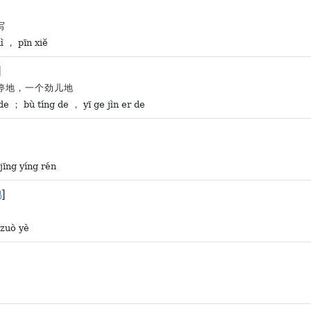
写
ì ， pīn xiě
]
停地，一个劲儿地
de ； bù tíng de ， yī ge jìn er de
jīng yíng rén
]
易
 zuò yè