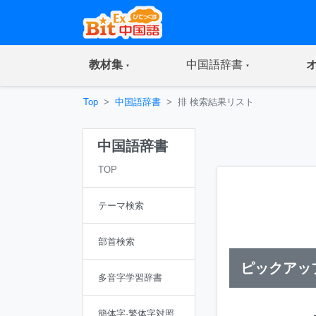
(current)
(current)
教材集
中国語辞書
Top
中国語辞書
排 検索結果リスト
中国語辞書
TOP
テーマ検索
部首検索
ピックアッ
多音字学習辞書
簡体字·繁体字対照