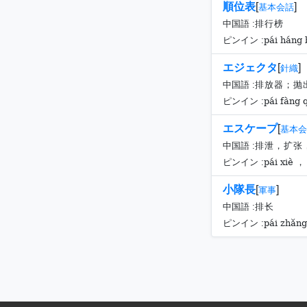
順位表
[
]
基本会話
中国語 :
排行榜
pái háng
ピンイン :
エジェクタ
[
]
針織
中国語 :
排放器；抛
pái fàng 
ピンイン :
エスケープ
[
基本会
中国語 :
排泄，扩张
pái xiè ，
ピンイン :
小隊長
[
]
軍事
中国語 :
排长
pái zhǎng
ピンイン :