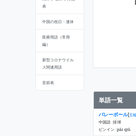
表
中国の祝日・連休
医療用語（常用
編）
新型コロナウイル
ス関連用語
音節表
単語一覧
バレーボール
[
五
中国語 :
排球
pái qiú
ピンイン :