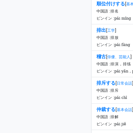
順位付けする
[
基
中国語 :
排名
pái míng
ピンイン :
排出
[
]
工学
中国語 :
排放
pái fàng
ピンイン :
稽古
[
]
俳優、芸能人
中国語 :
排演，排练
pái yǎn，p
ピンイン :
排斥する
[
日常会話
中国語 :
排斥
pái chì
ピンイン :
仲裁する
[
基本会話
中国語 :
排解
pái jiě
ピンイン :