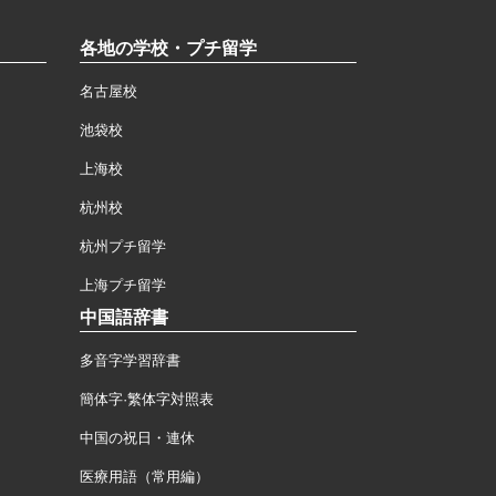
各地の学校・プチ留学
名古屋校
池袋校
上海校
杭州校
杭州プチ留学
上海プチ留学
中国語辞書
多音字学習辞書
簡体字·繁体字対照表
中国の祝日・連休
医療用語（常用編）