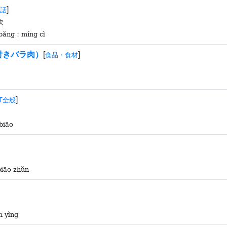
]
話
次
 bǎng；míng cì
付きバラ肉）
[
]
食品・食材
]
IT全般
 biāo
biāo zhǔn
n yìng