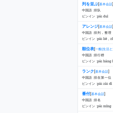
列を並ぶ
[
基本会話
中国語 :
排队
pái duì
ピンイン :
アレンジ
[
基本会話
中国語 :
排列，整理
pái liè , 
ピンイン :
順位表
[
一般(生活と
中国語 :
排行榜
pái háng
ピンイン :
ランク
[
]
基本会話
中国語 :
排在第一位
pái zài dì
ピンイン :
番付
[
]
基本会話
中国語 :
排名
pái míng
ピンイン :