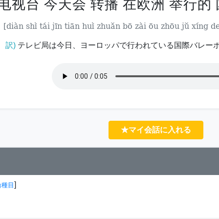
电视台 今天会 转播 在欧洲 举行的
[diàn shì tái jīn tiān huì zhuǎn bō zài ōu zhōu jǔ xíng d
訳)
テレビ局は今日、ヨーロッパで行われている国際バレー
★マイ会話に入れる
]
輪種目