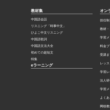
教材集
オン
中国語会話
担任制
リスニング「時事中文」
教材・
ひよこ中文リスニング
学習メ
中国語歌詞
中国語文法大全
料金プ
初めての超短文
受講ま
特集
レッス
eラーニング
学習レ
法人研
学習メモ
よくあ
网校教