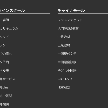
ラインスクール
チャイナモール
・講師
レッスンチケット
カリキュラム
入門&初級教材
ソッド
中級教材
ラン
上級教材
での流れ
中国現代文学
ン予約
中国語翻訳版
ベル表
子ども中国語
修サービス
CD・DVD
plus
HSK検定
るご質問
师招聘