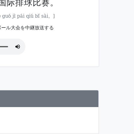
 国际排球比赛。
e guó jì pái qiú bǐ sài。]
ボール大会を中継放送する