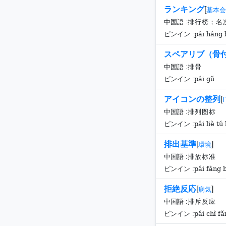
ランキング
[
基本会
中国語 :
排行榜；名
pái háng
ピンイン :
スペアリブ（骨
中国語 :
排骨
pái gǔ
ピンイン :
アイコンの整列
[
中国語 :
排列图标
pái liè tú
ピンイン :
排出基準
[
]
環境
中国語 :
排放标准
pái fàng 
ピンイン :
拒絶反応
[
]
病気
中国語 :
排斥反应
pái chì fǎ
ピンイン :