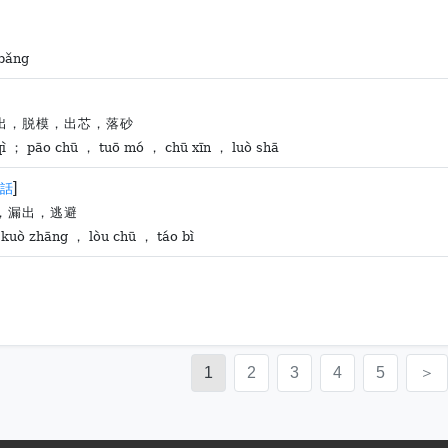
 bǎng
出，脱模，出芯，落砂
qì ； pāo chū ， tuō mó ， chū xīn ， luò shā
]
話
，漏出，逃避
 kuò zhāng ， lòu chū ， táo bì
1
2
3
4
5
＞