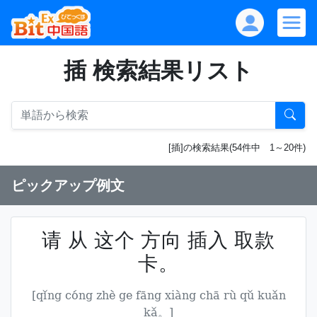
插 検索結果リスト
[插]の検索結果(54件中 1～20件)
ピックアップ例文
请 从 这个 方向 插入 取款
卡。
[qǐng cóng zhè ge fāng xiàng chā rù qǔ kuǎn
kǎ。]