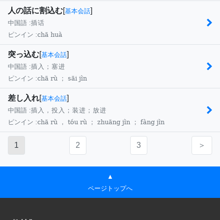
人の話に割込む
[
]
基本会話
中国語 :
插话
chā huà
ピンイン :
突っ込む
[
]
基本会話
中国語 :
插入；塞进
chā rù ； sāi jìn
ピンイン :
差し入れ
[
]
基本会話
中国語 :
插入，投入；装进；放进
chā rù ， tóu rù ； zhuāng jìn ； fàng jìn
ピンイン :
1
2
3
＞
▲
ページトップへ