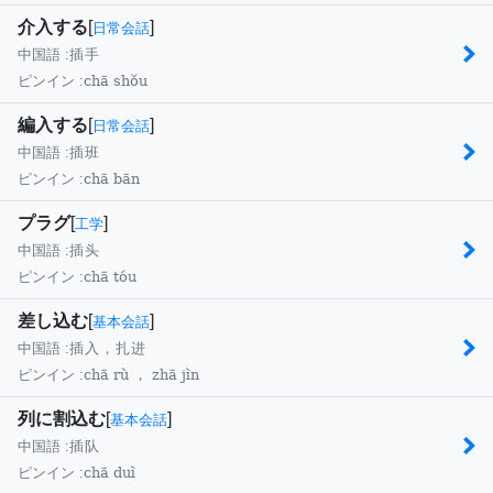
介入する
[
]
日常会話
中国語 :
插手
chā shǒu
ピンイン :
編入する
[
]
日常会話
中国語 :
插班
chā bān
ピンイン :
プラグ
[
]
工学
中国語 :
插头
chā tóu
ピンイン :
差し込む
[
]
基本会話
中国語 :
插入，扎进
chā rù ， zhā jìn
ピンイン :
列に割込む
[
]
基本会話
中国語 :
插队
chā duì
ピンイン :