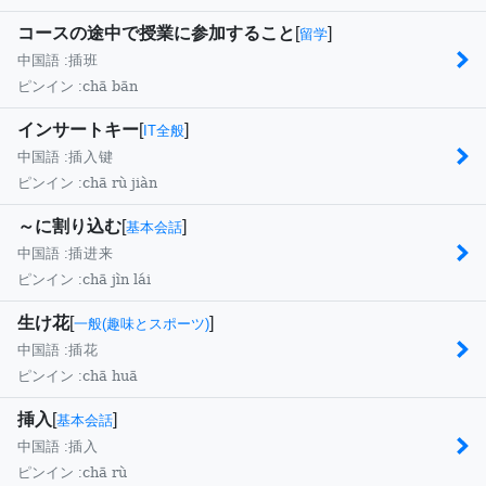
コースの途中で授業に参加すること
[
]
留学
中国語 :
插班
chā bān
ピンイン :
インサートキー
[
]
IT全般
中国語 :
插入键
chā rù jiàn
ピンイン :
～に割り込む
[
]
基本会話
中国語 :
插进来
chā jìn lái
ピンイン :
生け花
[
]
一般(趣味とスポーツ)
中国語 :
插花
chā huā
ピンイン :
挿入
[
]
基本会話
中国語 :
插入
chā rù
ピンイン :