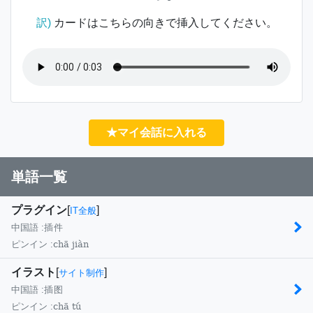
訳)
カードはこちらの向きで挿入してください。
★マイ会話に入れる
単語一覧
プラグイン
[
]
IT全般
中国語 :
插件
chā jiàn
ピンイン :
イラスト
[
]
サイト制作
中国語 :
插图
chā tú
ピンイン :