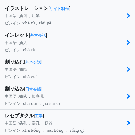
イラストレーション
[
]
サイト制作
中国語 :
插图，注解
chā tú , zhù jiě
ピンイン :
インレット
[
]
基本会話
中国語 :
插入
chā rù
ピンイン :
割り込む
[
]
基本会話
中国語 :
插嘴
chā zuǐ
ピンイン :
割り込み
[
]
日常会話
中国語 :
插队；加塞儿
chā duì ； jiā sāi er
ピンイン :
レセプタクル
[
]
工学
中国語 :
插孔，塞孔，容器
chā kǒng ， sāi kǒng ， róng qì
ピンイン :