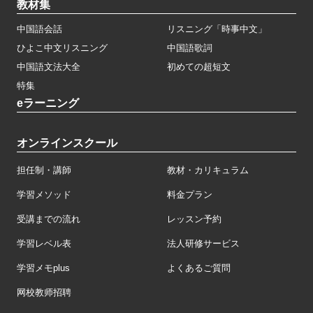
教材集
中国語会話
リスニング「時事中文」
ひよこ中文リスニング
中国語歌詞
中国語文法大全
初めての超短文
特集
eラーニング
オンラインスクール
担任制・講師
教材・カリキュラム
学習メソッド
料金プラン
受講までの流れ
レッスン予約
学習レベル表
法人研修サービス
学習メモplus
よくあるご質問
网校教师招聘