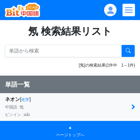
氖 検索結果リスト
[氖]の検索結果(1件中 1～1件)
単語一覧
ネオン
[
]
化学
中国語 :
氖
nǎi
ピンイン :
▲
ページトップへ