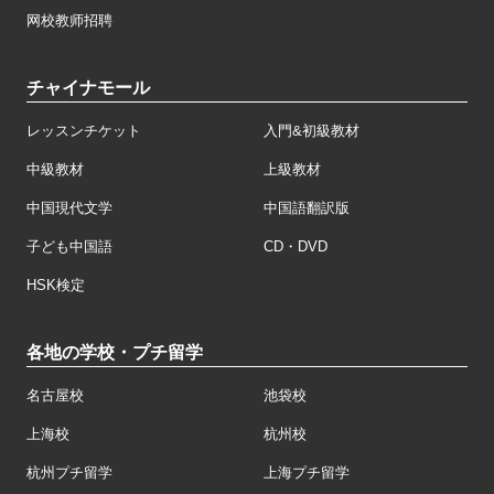
网校教师招聘
チャイナモール
レッスンチケット
入門&初級教材
中級教材
上級教材
中国現代文学
中国語翻訳版
子ども中国語
CD・DVD
HSK検定
各地の学校・プチ留学
名古屋校
池袋校
上海校
杭州校
杭州プチ留学
上海プチ留学