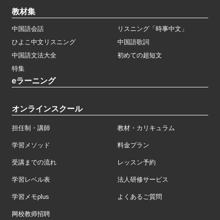
教材集
中国語会話
リスニング「時事中文」
ひよこ中文リスニング
中国語歌詞
中国語文法大全
初めての超短文
特集
eラーニング
オンラインスクール
担任制・講師
教材・カリキュラム
学習メソッド
料金プラン
受講までの流れ
レッスン予約
学習レベル表
法人研修サービス
学習メモplus
よくあるご質問
网校教师招聘