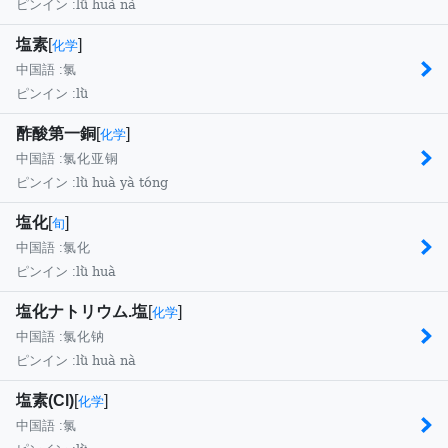
lǜ huà nà
ピンイン :
塩素
[
]
化学
中国語 :
氯
lǜ
ピンイン :
酢酸第一銅
[
]
化学
中国語 :
氯化亚铜
lǜ huà yà tóng
ピンイン :
塩化
[
]
旬
中国語 :
氯化
lǜ huà
ピンイン :
塩化ナトリウム.塩
[
]
化学
中国語 :
氯化钠
lǜ huà nà
ピンイン :
塩素(Cl)
[
]
化学
中国語 :
氯