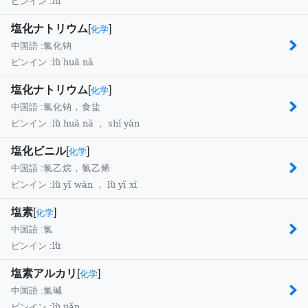
lǜ
ピンイン :
塩化ナトリウム
[
]
化学
中国語 :
氯化钠
lǜ huà nà
ピンイン :
塩化ナトリウム
[
]
化学
中国語 :
氯化钠，食盐
lǜ huà nà ， shí yán
ピンイン :
塩化ビニル
[
]
化学
中国語 :
氯乙烷，氯乙烯
lǜ yǐ wán ， lǜ yǐ xī
ピンイン :
塩素
[
]
化学
中国語 :
氯
lǜ
ピンイン :
塩素アルカリ
[
]
化学
中国語 :
氯碱
lǜ jiǎn
ピンイン :