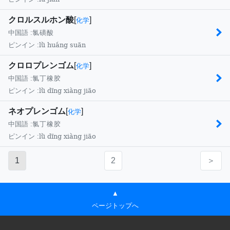
クロルスルホン酸
[
]
化学
中国語 :
氯磺酸
lǜ huáng suān
ピンイン :
クロロプレンゴム
[
]
化学
中国語 :
氯丁橡胶
lǜ dīng xiàng jiāo
ピンイン :
ネオプレンゴム
[
]
化学
中国語 :
氯丁橡胶
lǜ dīng xiàng jiāo
ピンイン :
1
2
＞
▲
ページトップへ