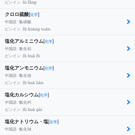
lü fǎng
ピンイン :
クロロ硫酸
[
]
化学
中国語 :
氯磺酸
lǜ huáng suān
ピンイン :
塩化アルミニウム
[
]
化学
中国語 :
氯化铝
lǜ huà lǜ
ピンイン :
塩化アンモニウム
[
]
化学
中国語 :
氯化链
lǜ huà liàn
ピンイン :
塩化カルシウム
[
]
化学
中国語 :
氯化钙
lǜ huà gài
ピンイン :
塩化ナトリウム・塩
[
]
化学
中国語 :
氯化钠