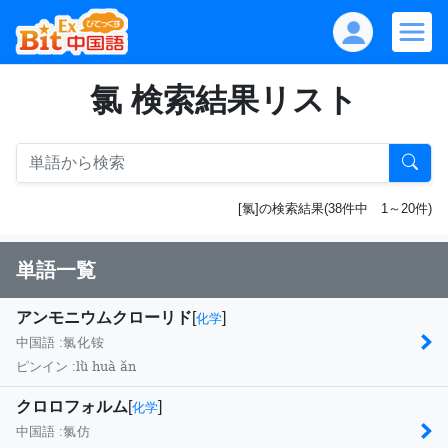
氯 検索結果リスト
[氯]の検索結果(38件中 1～20件)
単語一覧
アンモニウムクローリド
[
]
化学
中国語 :
氯化铵
lǜ huà ǎn
ピンイン :
クロロフォルム
[
]
化学
中国語 :
氯仿