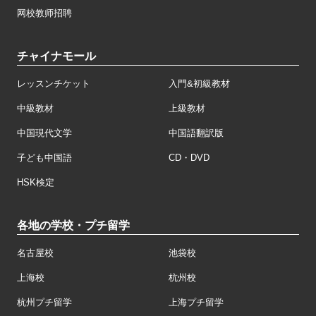
网校教师招聘
チャイナモール
レッスンチケット
入門&初級教材
中級教材
上級教材
中国現代文学
中国語翻訳版
子ども中国語
CD・DVD
HSK検定
各地の学校・プチ留学
名古屋校
池袋校
上海校
杭州校
杭州プチ留学
上海プチ留学