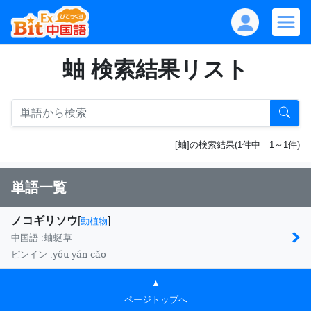
蚰 検索結果リスト
[蚰]の検索結果(1件中 1～1件)
単語一覧
ノコギリソウ
[
]
動植物
中国語 :
蚰蜒草
yóu yán cǎo
ピンイン :
▲
ページトップへ