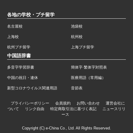
各地の学校・プチ留学
名古屋校
池袋校
上海校
杭州校
杭州プチ留学
上海プチ留学
中国語辞書
多音字学習辞書
簡体字·繁体字対照表
中国の祝日・連休
医療用語（常用編）
新型コロナウイルス関連用語
音節表
プライバシーポリシー
会員規約
お問い合わせ
運営会社に
ついて
リンク自由
特定商取引法に基づく表記
ニュースリリ
ース
Copyright (C) e-China Co., Ltd. All Rights Reserved.