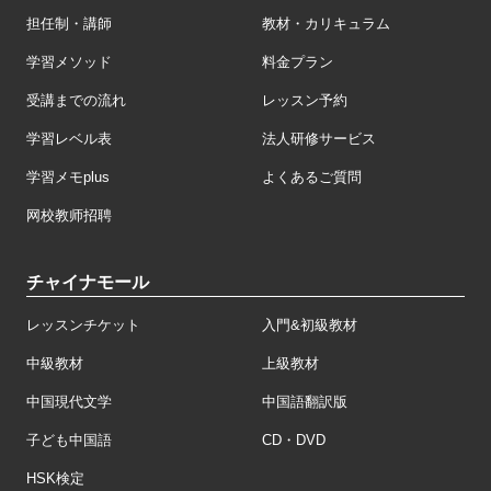
担任制・講師
教材・カリキュラム
学習メソッド
料金プラン
受講までの流れ
レッスン予約
学習レベル表
法人研修サービス
学習メモplus
よくあるご質問
网校教师招聘
チャイナモール
レッスンチケット
入門&初級教材
中級教材
上級教材
中国現代文学
中国語翻訳版
子ども中国語
CD・DVD
HSK検定