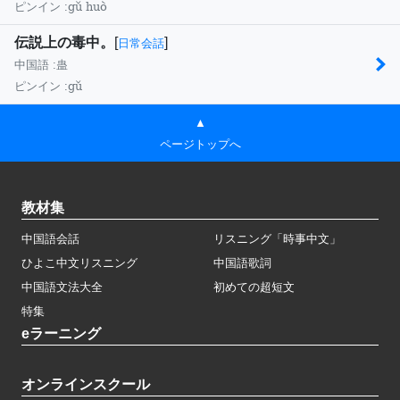
gǔ huò
ピンイン :
伝説上の毒中。
[
]
日常会話
中国語 :
蛊
gǔ
ピンイン :
▲
ページトップへ
教材集
中国語会話
リスニング「時事中文」
ひよこ中文リスニング
中国語歌詞
中国語文法大全
初めての超短文
特集
eラーニング
オンラインスクール