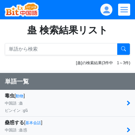
蛊 検索結果リスト
[蛊]の検索結果(3件中 1～3件)
単語一覧
毒虫
[
]
動物
中国語 :
蛊
gǔ
ピンイン :
蠱惑する
[
]
基本会話
中国語 :
蛊惑