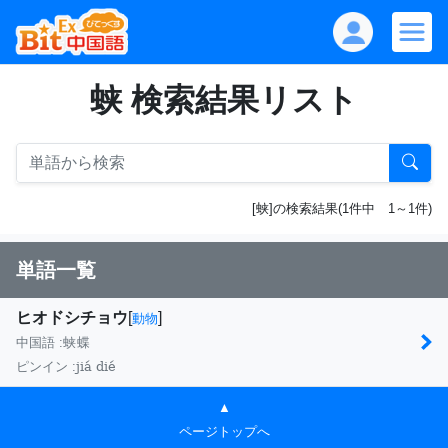
蛱 検索結果リスト
[蛱]の検索結果(1件中 1～1件)
単語一覧
ヒオドシチョウ
[
]
動物
中国語 :
蛱蝶
jiá dié
ピンイン :
▲
ページトップへ