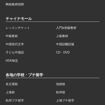
网校教师招聘
チャイナモール
レッスンチケット
入門&初級教材
中級教材
上級教材
中国現代文学
中国語翻訳版
子ども中国語
CD・DVD
HSK検定
各地の学校・プチ留学
名古屋校
池袋校
上海校
杭州校
杭州プチ留学
上海プチ留学