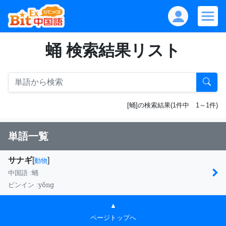
蛹 検索結果リスト
[蛹]の検索結果(1件中 1～1件)
単語一覧
サナギ
[
]
動物
中国語 :
蛹
yǒng
ピンイン :
▲
ページトップへ