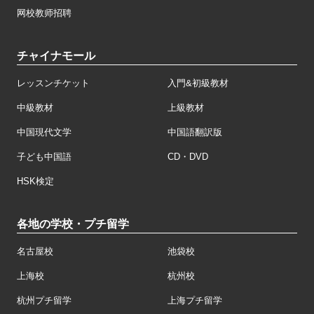
网校教师招聘
チャイナモール
レッスンチケット
入門&初級教材
中級教材
上級教材
中国現代文学
中国語翻訳版
子ども中国語
CD・DVD
HSK検定
各地の学校・プチ留学
名古屋校
池袋校
上海校
杭州校
杭州プチ留学
上海プチ留学