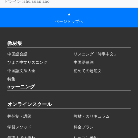
shǔ suān zǎo
ピンイン :
▲
ページトップへ
教材集
中国語会話
リスニング「時事中文」
ひよこ中文リスニング
中国語歌詞
中国語文法大全
初めての超短文
特集
eラーニング
オンラインスクール
担任制・講師
教材・カリキュラム
学習メソッド
料金プラン
受講までの流れ
レッスン予約