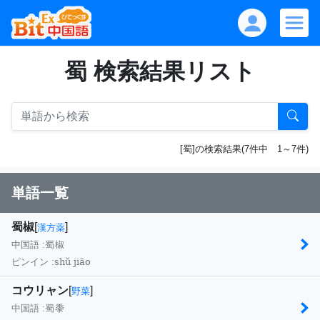
蜀 検索結果リスト
[蜀]の検索結果(7件中 1～7件)
単語一覧
蜀椒
[
]
漢方薬
中国語 :
蜀椒
shǔ jiāo
ピンイン :
コウリャン
[
]
野菜
中国語 :
蜀黍