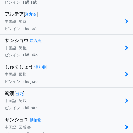
shǔ shǔ
ピンイン :
アルテア
[
]
漢方薬
中国語 :
蜀葵
shǔ kuí
ピンイン :
サンショウ
[
]
漢方薬
中国語 :
蜀椒
shǔ jiāo
ピンイン :
しゅくしょう
[
]
漢方薬
中国語 :
蜀椒
shǔ jiāo
ピンイン :
蜀漢
[
]
歴史
中国語 :
蜀汉
shǔ hàn
ピンイン :
サンシュユ
[
]
動植物
中国語 :
蜀酸棗