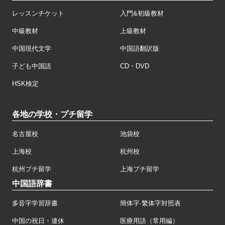
レッスンチケット
入門&初級教材
中級教材
上級教材
中国現代文学
中国語翻訳版
子ども中国語
CD・DVD
HSK検定
各地の学校・プチ留学
名古屋校
池袋校
上海校
杭州校
杭州プチ留学
上海プチ留学
中国語辞書
多音字学習辞書
簡体字·繁体字対照表
中国の祝日・連休
医療用語（常用編）