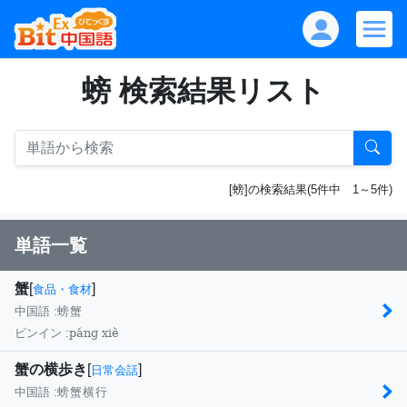
螃 検索結果リスト
[螃]の検索結果(5件中 1～5件)
単語一覧
蟹
[
]
食品・食材
中国語 :
螃蟹
páng xiè
ピンイン :
蟹の横歩き
[
]
日常会話
中国語 :
螃蟹横行