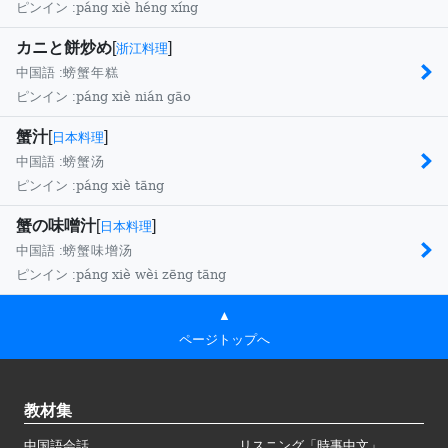
páng xiè héng xíng
ピンイン :
カニと餅炒め
[
]
浙江料理
中国語 :
螃蟹年糕
páng xiè nián gāo
ピンイン :
蟹汁
[
]
日本料理
中国語 :
螃蟹汤
páng xiè tāng
ピンイン :
蟹の味噌汁
[
]
日本料理
中国語 :
螃蟹味增汤
páng xiè wèi zēng tāng
ピンイン :
▲
ページトップへ
教材集
中国語会話
リスニング「時事中文」