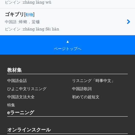
zhāng láng wū
ピンイン :
ゴキブリ
[
]
動物
中国語 :
蟑螂，蜚蠊
zhāng láng fěi lián
ピンイン :
▲
ページトップへ
教材集
中国語会話
リスニング「時事中文」
ひよこ中文リスニング
中国語歌詞
中国語文法大全
初めての超短文
特集
eラーニング
オンラインスクール