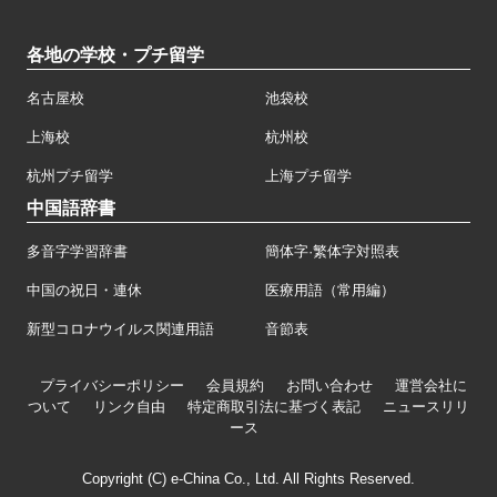
各地の学校・プチ留学
名古屋校
池袋校
上海校
杭州校
杭州プチ留学
上海プチ留学
中国語辞書
多音字学習辞書
簡体字·繁体字対照表
中国の祝日・連休
医療用語（常用編）
新型コロナウイルス関連用語
音節表
プライバシーポリシー
会員規約
お問い合わせ
運営会社に
ついて
リンク自由
特定商取引法に基づく表記
ニュースリリ
ース
Copyright (C) e-China Co., Ltd. All Rights Reserved.