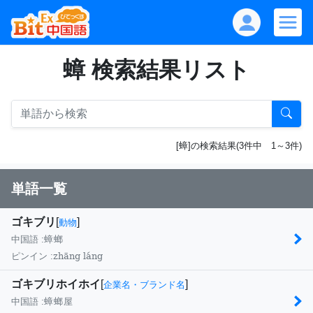
蟑 検索結果リスト
[蟑]の検索結果(3件中 1～3件)
単語一覧
ゴキブリ
[
]
動物
中国語 :
蟑螂
zhāng láng
ピンイン :
ゴキブリホイホイ
[
]
企業名・ブランド名
中国語 :
蟑螂屋