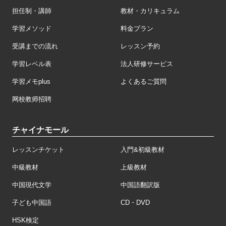
担任制・講師
教材・カリキュラム
学習メソッド
料金プラン
受講までの流れ
レッスン予約
学習レベル表
法人研修サービス
学習メモplus
よくあるご質問
网校教师招聘
チャイナモール
レッスンチケット
入門&初級教材
中級教材
上級教材
中国現代文学
中国語翻訳版
子ども中国語
CD・DVD
HSK検定