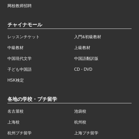
网校教师招聘
チャイナモール
レッスンチケット
入門&初級教材
中級教材
上級教材
中国現代文学
中国語翻訳版
子ども中国語
CD・DVD
HSK検定
各地の学校・プチ留学
名古屋校
池袋校
上海校
杭州校
杭州プチ留学
上海プチ留学