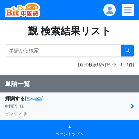
觐 検索結果リスト
[觐]の検索結果(1件中 1～1件)
単語一覧
拝謁する
[
]
基本会話
中国語 :
觐
jìn
ピンイン :
▲
ページトップへ