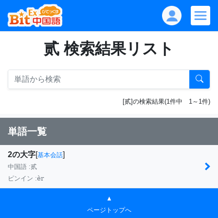
贰 検索結果リスト
[贰]の検索結果(1件中 1～1件)
単語一覧
2の大字
[
]
基本会話
中国語 :
贰
èr
ピンイン :
▲
ページトップへ