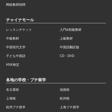
网校教师招聘
チャイナモール
レッスンチケット
入門&初級教材
中級教材
上級教材
中国現代文学
中国語翻訳版
子ども中国語
CD・DVD
HSK検定
各地の学校・プチ留学
名古屋校
池袋校
上海校
杭州校
杭州プチ留学
上海プチ留学