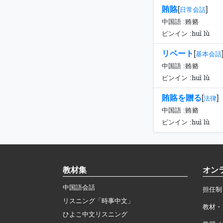
賄賂
[
]
日常会話
中国語 :
贿赂
huì lù
ピンイン :
リベート
[
基本会話
中国語 :
贿赂
huì lù
ピンイン :
賄賂を贈る
[
]
法律
中国語 :
贿赂
huì lù
ピンイン :
教材集
オン
中国語会話
担任制
リスニング「時事中文」
教材・
ひよこ中文リスニング