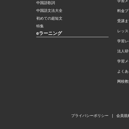
学習メ
中国語歌詞
中国語文法大全
料金プ
初めての超短文
受講ま
特集
レッス
eラーニング
学習レ
法人研
学習メモ
よくあ
网校教
プライバシーポリシー
|
会員規