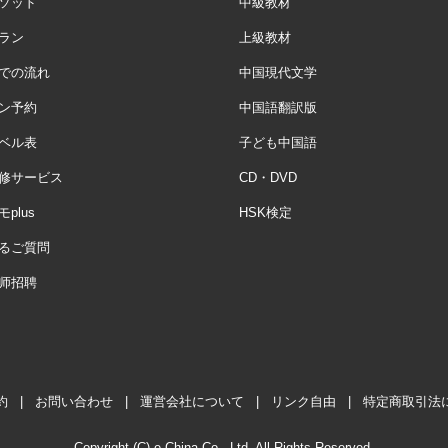
ソッド
中級教材
ラン
上級教材
での流れ
中国現代文学
ン予約
中国語翻訳版
ベル表
子ども中国語
修サービス
CD・DVD
plus
HSK検定
るご質問
师招聘
約
|
お問い合わせ
|
運営会社について
|
リンク自由
|
特定商取引法
Copyright (C) e-China Co., Ltd. All Rights Reserved.