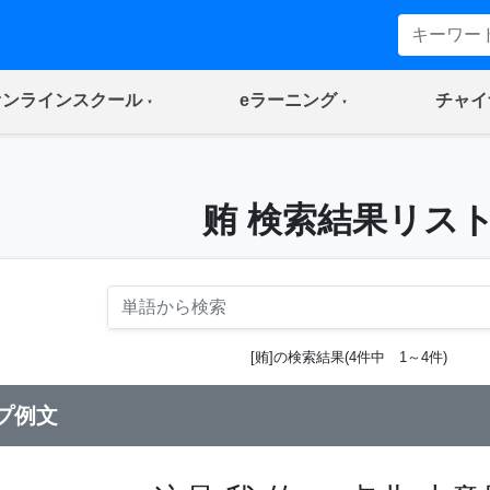
(current)
(current)
オンラインスクール
eラーニング
チャイ
贿 検索結果リス
[贿]の検索結果(4件中 1～4件)
プ例文