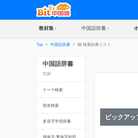
(current)
(current)
教材集
中国語辞書
Top
中国語辞書
贿 検索結果リスト
中国語辞書
TOP
テーマ検索
部首検索
ピックアッ
多音字学習辞書
簡体字·繁体字対照