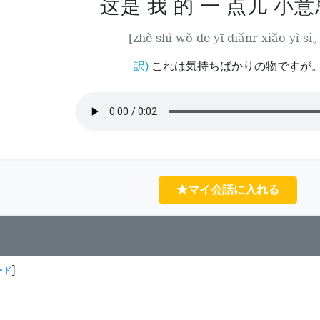
这是 我 的 一 点儿 小
[zhè shì wǒ de yī diǎnr xiǎo yì si
訳)
これは気持ちばかりの物ですが
★マイ会話に入れる
]
ード