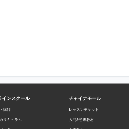
]
ラインスクール
チャイナモール
・講師
レッスンチケット
カリキュラム
入門&初級教材