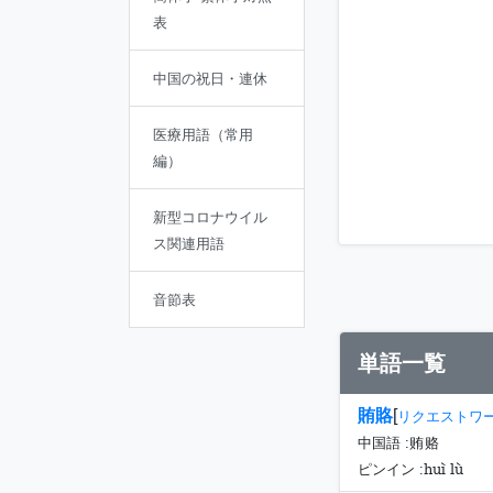
表
中国の祝日・連休
医療用語（常用
編）
新型コロナウイル
ス関連用語
音節表
単語一覧
賄賂
[
リクエストワ
中国語 :
贿赂
huì lù
ピンイン :