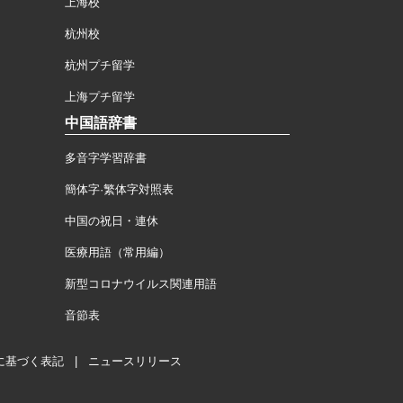
上海校
杭州校
杭州プチ留学
上海プチ留学
中国語辞書
多音字学習辞書
簡体字·繁体字対照表
中国の祝日・連休
医療用語（常用編）
新型コロナウイルス関連用語
音節表
に基づく表記
|
ニュースリリース