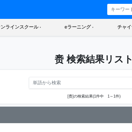
(current)
(current)
オンラインスクール
eラーニング
チャイ
赉 検索結果リス
[赉]の検索結果(1件中 1～1件)