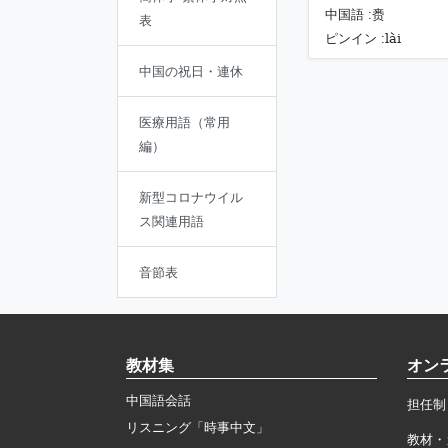
中国語 :
赉
表
lài
ピンイン :
中国の祝日・連休
医療用語（常用
編）
新型コロナウイル
ス関連用語
音節表
教材集
オン
中国語会話
担任制
リスニング「時事中文」
教材・