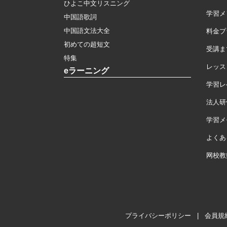
ひよこ中文リスニング
学習メ
中国語歌詞
中国語文法大全
料金プ
初めての超短文
受講ま
特集
レッス
eラーニング
学習レ
法人研
学習メモ
よくあ
网校教
プライバシーポリシー
|
会員規