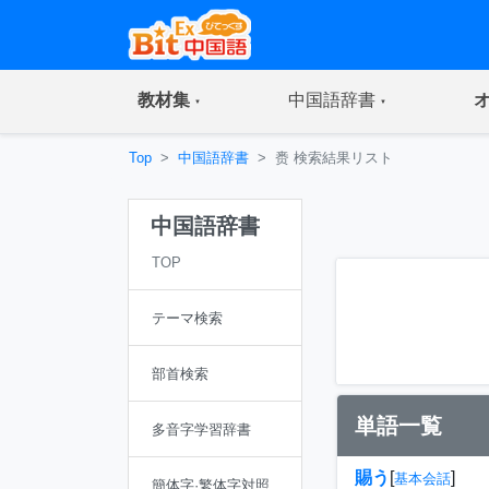
(current)
(current)
教材集
中国語辞書
Top
中国語辞書
赉 検索結果リスト
中国語辞書
TOP
テーマ検索
部首検索
単語一覧
多音字学習辞書
賜う
[
]
基本会話
簡体字·繁体字対照