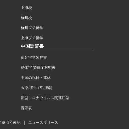
上海校
杭州校
杭州プチ留学
上海プチ留学
中国語辞書
多音字学習辞書
簡体字·繁体字対照表
中国の祝日・連休
医療用語（常用編）
新型コロナウイルス関連用語
音節表
に基づく表記
|
ニュースリリース