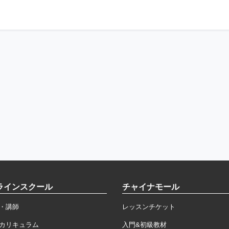
ラインスクール
チャイナモール
・講師
レッスンチケット
カリキュラム
入門&初級教材