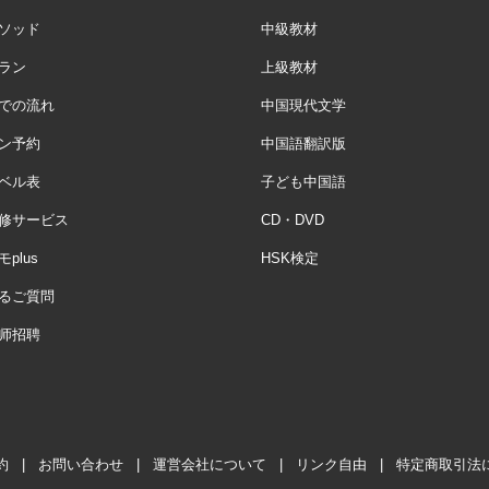
ソッド
中級教材
ラン
上級教材
での流れ
中国現代文学
ン予約
中国語翻訳版
ベル表
子ども中国語
修サービス
CD・DVD
plus
HSK検定
るご質問
师招聘
約
|
お問い合わせ
|
運営会社について
|
リンク自由
|
特定商取引法