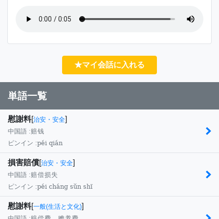
★マイ会話に入れる
単語一覧
慰謝料
[
]
治安・安全
中国語 :
赔钱
péi qián
ピンイン :
損害賠償
[
]
治安・安全
中国語 :
赔偿损失
péi cháng sǔn shī
ピンイン :
慰謝料
[
]
一般(生活と文化)
中国語 :
赔偿费，赡养费