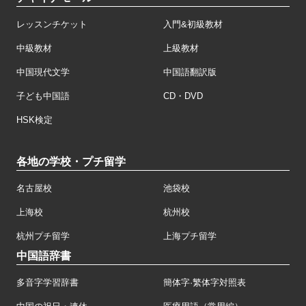
レッスンチケット
入門&初級教材
中級教材
上級教材
中国現代文学
中国語翻訳版
子ども中国語
CD・DVD
HSK検定
各地の学校・プチ留学
名古屋校
池袋校
上海校
杭州校
杭州プチ留学
上海プチ留学
中国語辞書
多音字学習辞書
簡体字·繁体字対照表