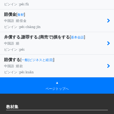
péi fù
ピンイン :
賠償金
[
]
食材
中国語 :
赔偿金
péi cháng jīn
ピンイン :
弁償する,謝罪する,(商売で)損をする
[
]
基本会話
中国語 :
赔
péi
ピンイン :
賠償する
[
]
一般(ビジネスと経済)
中国語 :
赔款
péi kuǎn
ピンイン :
▲
ページトップへ
教材集