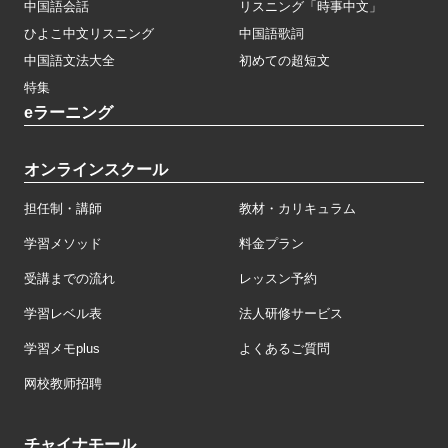
中国語会話
リスニング「時事中文」
ひよこ中文リスニング
中国語歌詞
中国語文法大全
初めての超短文
特集
eラーニング
オンラインスクール
担任制・講師
教材・カリキュラム
学習メソッド
料金プラン
受講までの流れ
レッスン予約
学習レベル表
法人研修サービス
学習メモplus
よくあるご質問
网校教师招聘
チャイナモール