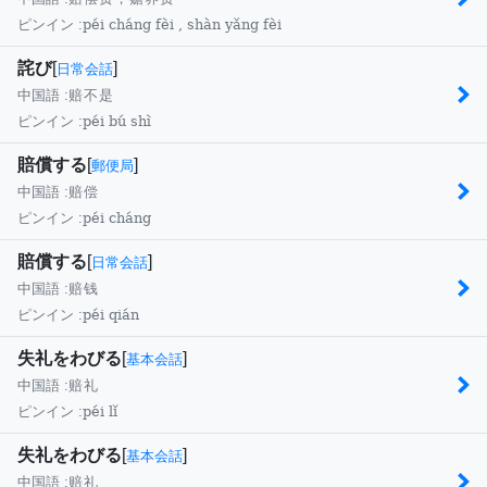
péi cháng fèi , shàn yǎng fèi
ピンイン :
詫び
[
]
日常会話
中国語 :
赔不是
péi bú shì
ピンイン :
賠償する
[
]
郵便局
中国語 :
赔偿
péi cháng
ピンイン :
賠償する
[
]
日常会話
中国語 :
赔钱
péi qián
ピンイン :
失礼をわびる
[
]
基本会話
中国語 :
赔礼
péi lǐ
ピンイン :
失礼をわびる
[
]
基本会話
中国語 :
赔礼