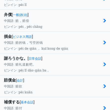
péi lǐ
ピンイン :
弁償
[
]
一般(政治)
中国語 :
赔，赔偿
péi，péi chǎng
ピンイン :
損金
[
]
ビジネス用語
中国語 :
赔的钱，亏空的钱
péi de qián ， kuī kong de qián
ピンイン :
謝ろうかな。
[
]
日常会話
中国語 :
赔礼道歉吧。
péi lǐ dào qiàn ba 。
ピンイン :
賠償金
[
]
会計
中国語 :
赔款
péi kuǎn
ピンイン :
補償する
[
]
基本会話
中国語 :
赔付