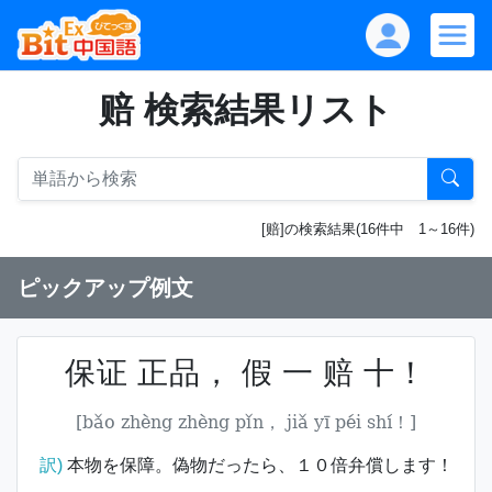
赔 検索結果リスト
[赔]の検索結果(16件中 1～16件)
ピックアップ例文
保证 正品， 假 一 赔 十！
[bǎo zhèng zhèng pǐn， jiǎ yī péi shí！]
訳)
本物を保障。偽物だったら、１０倍弁償します！