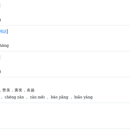
]
g
]
用語
shāng
]
g
，赞美，褒奖，表扬
 ， chēng zàn ， zàn měi ， bāo jiǎng ， biǎo yáng