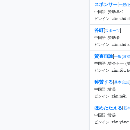
スポンサー
[
一般(
中国語 :
赞助单位
zàn zhù d
ピンイン :
谷町
[
]
スポーツ
中国語 :
赞助者
zàn zhù z
ピンイン :
賛否両論
[
一般(政治
中国語 :
赞否不一 (
zàn fǒu bù
ピンイン :
称賛する
[
基本会話
中国語 :
赞美
zàn měi
ピンイン :
ほめたたえる
[
基
中国語 :
赞扬
zàn yáng
ピンイン :