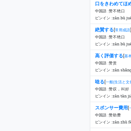
口をきわめてほ
中国語 :
赞不绝口
zàn bù ju
ピンイン :
絶賛する
[
常用成語
中国語 :
赞不绝口
zàn bù ju
ピンイン :
高く評価する
[
基
中国語 :
赞赏
zàn shǎn
ピンイン :
唸る
[
一般(生活と文
中国語 :
赞叹，叫好
zàn tàn j
ピンイン :
スポンサー費用
[
中国語 :
赞助费
zàn zhù f
ピンイン :