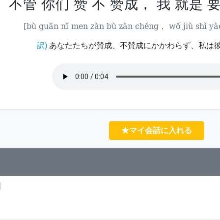
不管 你们 赞 不 赞成， 我 就是 要
[bù guǎn nǐ men zàn bù zàn chéng， wǒ jiù shì yà
訳)
あなたたちが賛成、不賛成にかかわらず、私は
★マイ会話に入れる
]