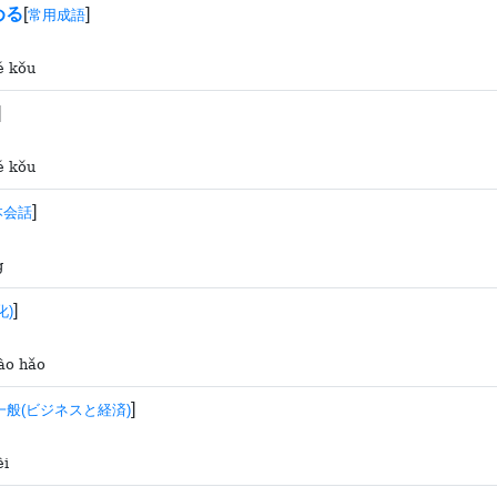
める
[
]
常用成語
é kǒu
]
é kǒu
]
本会話
g
]
化)
iào hǎo
]
一般(ビジネスと経済)
èi