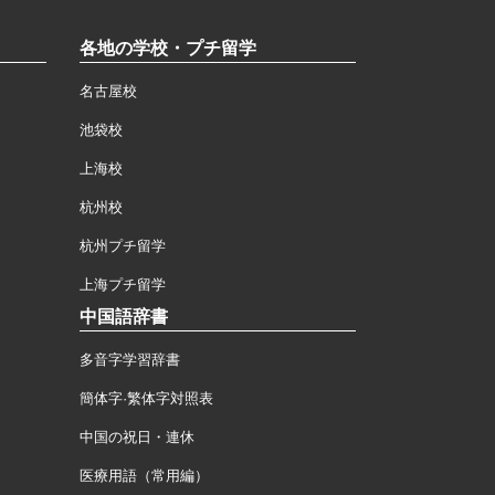
各地の学校・プチ留学
名古屋校
池袋校
上海校
杭州校
杭州プチ留学
上海プチ留学
中国語辞書
多音字学習辞書
簡体字·繁体字対照表
中国の祝日・連休
医療用語（常用編）