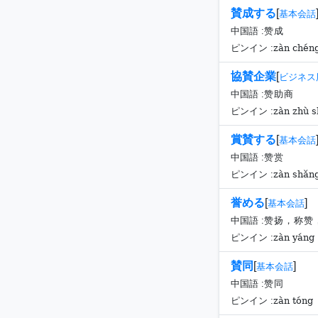
賛成する
[
基本会話
中国語 :
赞成
zàn chén
ピンイン :
協賛企業
[
ビジネス
中国語 :
赞助商
zàn zhù 
ピンイン :
賞賛する
[
基本会話
中国語 :
赞赏
zàn shǎn
ピンイン :
誉める
[
]
基本会話
中国語 :
赞扬，称赞
zàn yáng
ピンイン :
賛同
[
]
基本会話
中国語 :
赞同
zàn tóng
ピンイン :