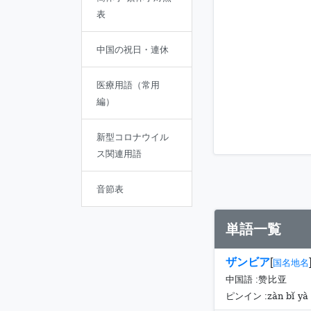
表
中国の祝日・連休
医療用語（常用
編）
新型コロナウイル
ス関連用語
音節表
単語一覧
ザンビア
[
国名地名
中国語 :
赞比亚
zàn bǐ yà
ピンイン :