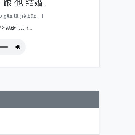
 跟 他 结婚。
o gēn tā jié hūn。]
彼と結婚します。