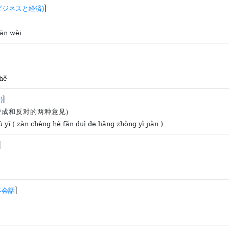
]
ビジネスと経済)
ān wèi
hě
]
)
赞成和反对的两种意见)
 yī ( zàn chéng hé fǎn duì de liǎng zhòng yì jiàn )
]
]
本会話