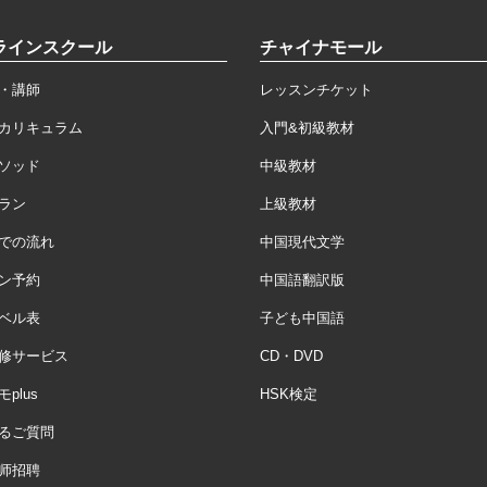
ラインスクール
チャイナモール
・講師
レッスンチケット
カリキュラム
入門&初級教材
ソッド
中級教材
ラン
上級教材
での流れ
中国現代文学
ン予約
中国語翻訳版
ベル表
子ども中国語
修サービス
CD・DVD
plus
HSK検定
るご質問
师招聘