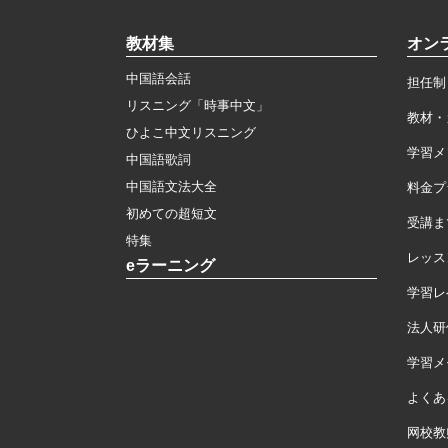
教材集
オン
中国語会話
担任制
リスニング「時事中文」
教材・
ひよこ中文リスニング
学習メ
中国語歌詞
中国語文法大全
料金プ
初めての超短文
受講ま
特集
レッス
eラーニング
学習レ
法人研
学習メモ
よくあ
网校教