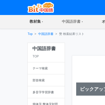
(current)
(current)
教材集
中国語辞書
Top
中国語辞書
赞 検索結果リスト
中国語辞書
TOP
テーマ検索
部首検索
ピックアッ
多音字学習辞書
簡体字·繁体字対照