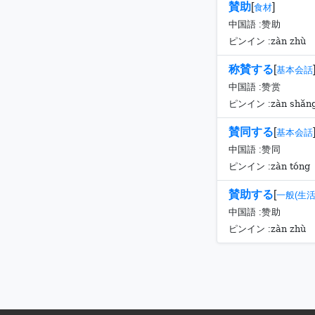
賛助
[
]
食材
中国語 :
赞助
zàn zhù
ピンイン :
称賛する
[
基本会話
中国語 :
赞赏
zàn shǎn
ピンイン :
賛同する
[
基本会話
中国語 :
赞同
zàn tóng
ピンイン :
賛助する
[
一般(生活
中国語 :
赞助
zàn zhù
ピンイン :