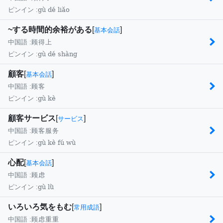
gù dé liǎo
ピンイン :
~する時間的余裕がある
[
]
基本会話
中国語 :
顾得上
gù dé shàng
ピンイン :
顧客
[
]
基本会話
中国語 :
顾客
gù kè
ピンイン :
顧客サービス
[
]
サービス
中国語 :
顾客服务
gù kè fú wù
ピンイン :
心配
[
]
基本会話
中国語 :
顾虑
gù lǜ
ピンイン :
いろいろ気をもむ
[
]
常用成語
中国語 :
顾虑重重