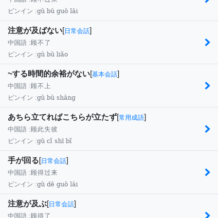
gù bú guò lái
ピンイン :
注意が及ばない
[
]
日常会話
中国語 :
顾不了
gù bù liǎo
ピンイン :
~する時間的余裕がない
[
]
基本会話
中国語 :
顾不上
gù bù shàng
ピンイン :
あちら立てればこちらが立たず
[
]
常用成語
中国語 :
顾此失彼
gù cǐ shī bǐ
ピンイン :
手が回る
[
]
日常会話
中国語 :
顾得过来
gù dé guò lái
ピンイン :
注意が及ぶ
[
]
日常会話
中国語 :
顾得了