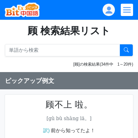
顾 検索結果リスト
[顾]の検索結果(34件中 1～20件)
ピックアップ例文
顾不上 啦。
[gù bù shàng lā。]
訳)
前から知ってたよ！