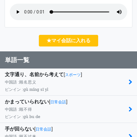
★マイ会話に入れる
単語一覧
文字通り、名前から考えて
[
]
スポーツ
中国語 :
顾名思义
gù míng sī yì
ピンイン :
かまっていられない
[
]
日常会話
中国語 :
顾不得
gù bu de
ピンイン :
手が回らない
[
]
日常会話
中国語 :
顾不过来