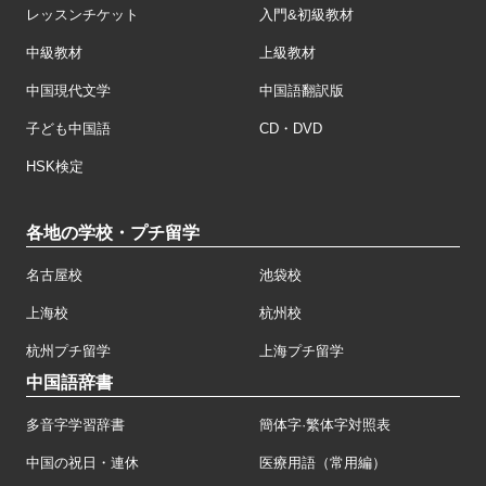
レッスンチケット
入門&初級教材
中級教材
上級教材
中国現代文学
中国語翻訳版
子ども中国語
CD・DVD
HSK検定
各地の学校・プチ留学
名古屋校
池袋校
上海校
杭州校
杭州プチ留学
上海プチ留学
中国語辞書
多音字学習辞書
簡体字·繁体字対照表
中国の祝日・連休
医療用語（常用編）