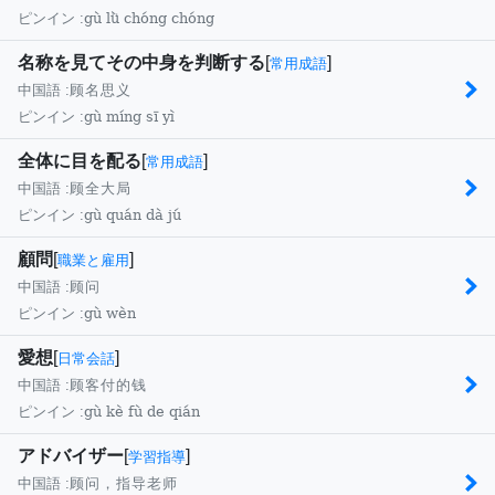
gù lǜ chóng chóng
ピンイン :
名称を見てその中身を判断する
[
]
常用成語
中国語 :
顾名思义
gù míng sī yì
ピンイン :
全体に目を配る
[
]
常用成語
中国語 :
顾全大局
gù quán dà jú
ピンイン :
顧問
[
]
職業と雇用
中国語 :
顾问
gù wèn
ピンイン :
愛想
[
]
日常会話
中国語 :
顾客付的钱
gù kè fù de qián
ピンイン :
アドバイザー
[
]
学習指導
中国語 :
顾问，指导老师