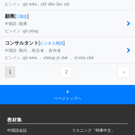
gù wèn , zhǐ dǎo lǎo shī
ピンイン :
顧雍
[
]
三国志
中国語 :
顾雍
gù yōng
ピンイン :
コンサルタント
[
]
ビジネス用語
中国語 :
顾问，商议者，咨询者
gù wèn ， shāng yì zhě ， zī xún zhě
ピンイン :
1
2
＞
▲
ページトップへ
教材集
中国語会話
リスニング「時事中文」