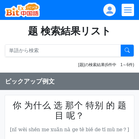
题 検索結果リスト
[题]の検索結果(6件中 1～6件)
ピックアップ例文
你 为什么 选 那个 特别 的 题
目 呢？
[nǐ wèi shén me xuǎn nà ge tè bié de tí mù ne？]