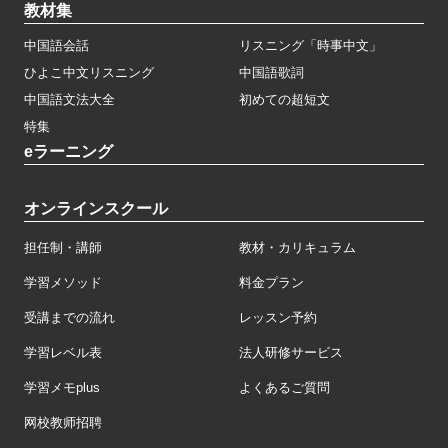
教材集
中国語会話
リスニング「時事中文」
ひよこ中文リスニング
中国語歌詞
中国語文法大全
初めての超短文
特集
eラーニング
オンラインスクール
担任制・講師
教材・カリキュラム
学習メソッド
料金プラン
受講までの流れ
レッスン予約
学習レベル表
法人研修サービス
学習メモplus
よくあるご質問
网校教师招聘