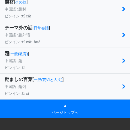
題材
[
]
その他
中国語 :
题材
tí cái
ピンイン :
テーマ外の話
[
]
日常会話
中国語 :
题外话
tí wài huà
ピンイン :
題
[
]
一般(教育)
中国語 :
题
tí
ピンイン :
励ましの言葉
[
]
一般(芸術と人文)
中国語 :
题词
tí cí
ピンイン :
▲
ページトップへ