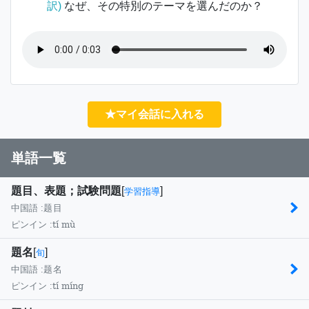
訳)
なぜ、その特別のテーマを選んだのか？
★マイ会話に入れる
単語一覧
題目、表題；試験問題
[
]
学習指導
中国語 :
题目
tí mù
ピンイン :
題名
[
]
旬
中国語 :
题名
tí míng
ピンイン :