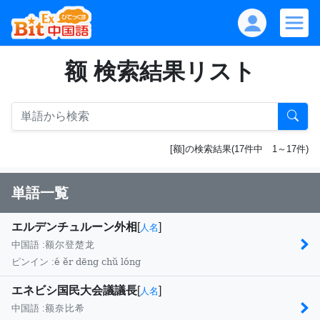
额 検索結果リスト
[额]の検索結果(17件中 1～17件)
単語一覧
エルデンチュルーン外相
[
]
人名
中国語 :
额尔登楚龙
é ěr dēng chǔ lóng
ピンイン :
エネビシ国民大会議議長
[
]
人名
中国語 :
额奈比希