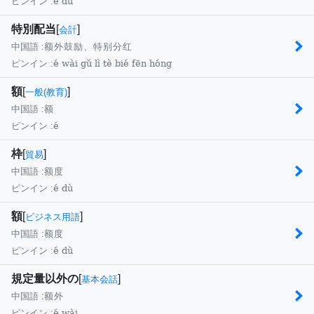
é dù
ピンイン :
特別配当
[
]
会計
中国語 :
额外鼓励、特别分红
é wài gǔ lì tè bié fēn hóng
ピンイン :
額
[
]
一般(教育)
中国語 :
额
é
ピンイン :
枠
[
]
貿易
中国語 :
额度
é dù
ピンイン :
額
[
]
ビジネス用語
中国語 :
额度
é dù
ピンイン :
規定量以外の
[
]
基本会話
中国語 :
额外
é wài
ピンイン :