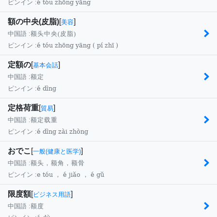
é tóu zhōng yāng
ピンイン :
額の中央(皮脂)
[
]
美容
中国語 :
额头中央(皮脂)
é tóu zhōng yāng ( pí zhī )
ピンイン :
定額の
[
]
基本会話
中国語 :
额定
é dìng
ピンイン :
定格荷重
[
]
貿易
中国語 :
额定载重
é dìng zài zhòng
ピンイン :
おでこ
[
]
一般(健康と医学)
中国語 :
额头，额角，额骨
e tóu ， é jiǎo ， é gǔ
ピンイン :
限度額
[
]
ビジネス用語
中国語 :
额度