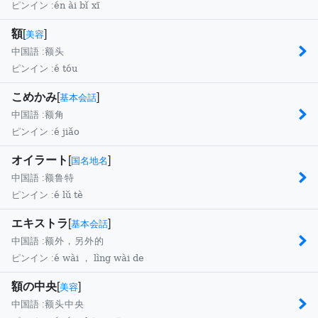
én ài bǐ xī
ピンイン :
額
[
]
美容
中国語 :
额头
é tóu
ピンイン :
こめかみ
[
]
基本会話
中国語 :
额角
é jiǎo
ピンイン :
オイラート
[
]
国名地名
中国語 :
额鲁特
é lǔ tè
ピンイン :
エキストラ
[
]
基本会話
中国語 :
额外，另外的
é wài ， lìng wài de
ピンイン :
額の中央
[
]
美容
中国語 :
额头中央