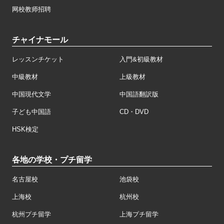
网校教师招聘
チャイナモール
レッスンチケット
入門&初級教材
中級教材
上級教材
中国現代文学
中国語翻訳版
子ども中国語
CD・DVD
HSK検定
各地の学校・プチ留学
名古屋校
池袋校
上海校
杭州校
杭州プチ留学
上海プチ留学