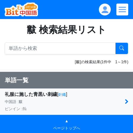
黻 検索結果リスト
[黻]の検索結果(1件中 1～1件)
単語一覧
礼服に施した青黒い刺繍
[
]
針織
中国語 :
黻
fú
ピンイン :
▲
ページトップへ