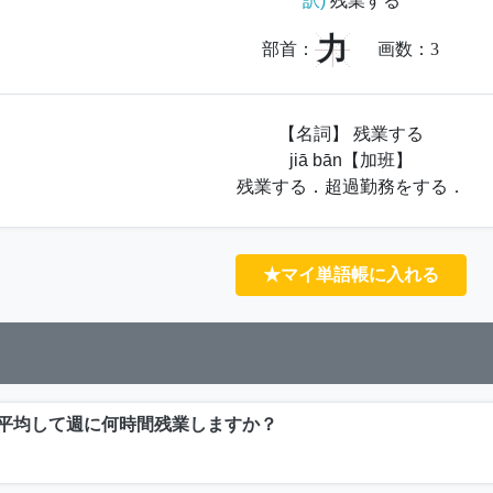
訳)
残業する
力
部首：
画数：
3
【名詞】 残業する
jiā bān【加班】
残業する．超過勤務をする．
★マイ単語帳に入れる
平均して週に何時間残業しますか？