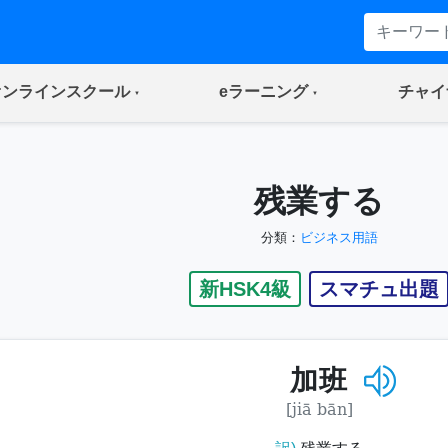
(current)
(current)
オンラインスクール
eラーニング
チャイ
残業する
分類：
ビジネス用語
新HSK4級
スマチュ出題
加班
[jiā bān]