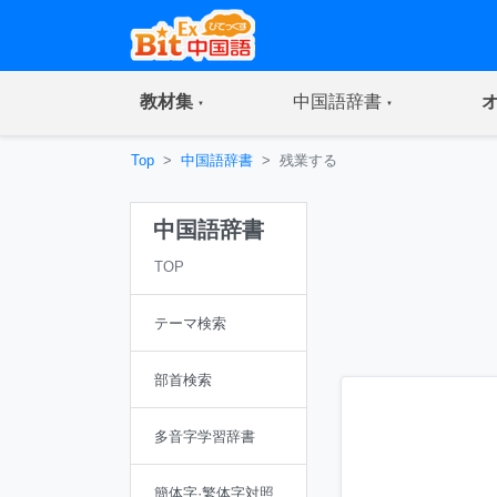
(current)
(current)
教材集
中国語辞書
Top
中国語辞書
残業する
中国語辞書
TOP
テーマ検索
部首検索
多音字学習辞書
簡体字·繁体字対照