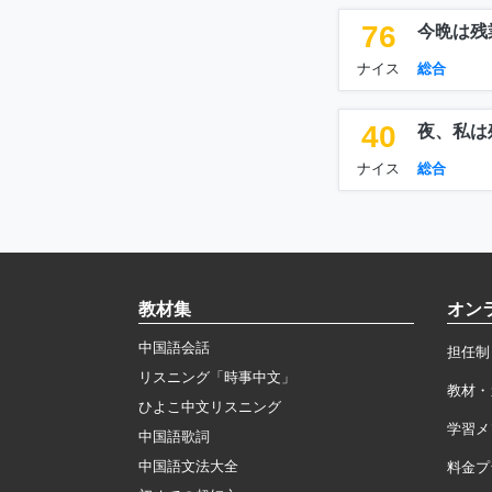
76
今晩は残
ナイス
総合
40
夜、私は
ナイス
総合
教材集
オン
中国語会話
担任制
リスニング「時事中文」
教材・
ひよこ中文リスニング
学習メ
中国語歌詞
中国語文法大全
料金プ