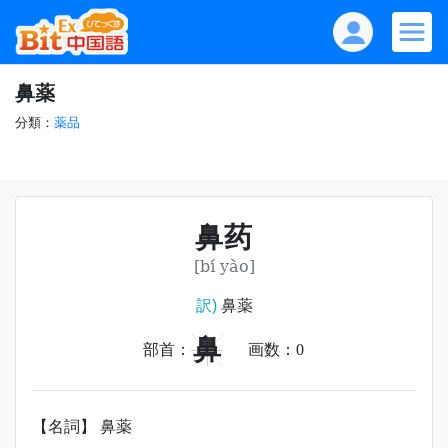
鼻薬
分類：
薬品
鼻药
[bí yào]
訳)
鼻薬
鼻
部首：
画数：
0
【名詞】 鼻薬