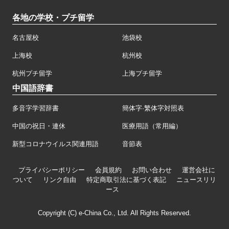
各地の学校・プチ留学
名古屋校
池袋校
上海校
杭州校
杭州プチ留学
上海プチ留学
中国語辞書
多音字学習辞書
簡体字·繁体字対照表
中国の祝日・連休
医療用語（常用編）
新型コロナウイルス関連用語
音節表
プライバシーポリシー
会員規約
お問い合わせ
運営会社に
ついて
リンク自由
特定商取引法に基づく表記
ニュースリリ
ース
Copyright (C) e-China Co., Ltd. All Rights Reserved.