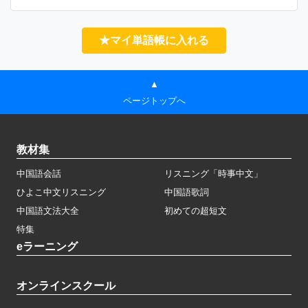
★マイ単語帳に入れる
▲
ページトップへ
教材集
中国語会話
リスニング「時事中文」
ひよこ中文リスニング
中国語歌詞
中国語文法大全
初めての超短文
特集
eラーニング
オンラインスクール