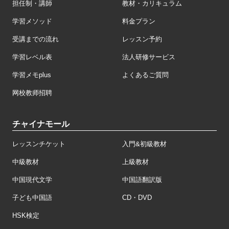
担任制・講師
教材・カリキュラム
学習メソッド
料金プラン
受講までの流れ
レッスン予約
学習レベル表
法人研修サービス
学習メモplus
よくあるご質問
网校教师招聘
チャイナモール
レッスンチケット
入門&初級教材
中級教材
上級教材
中国現代文学
中国語翻訳版
子ども中国語
CD・DVD
HSK検定