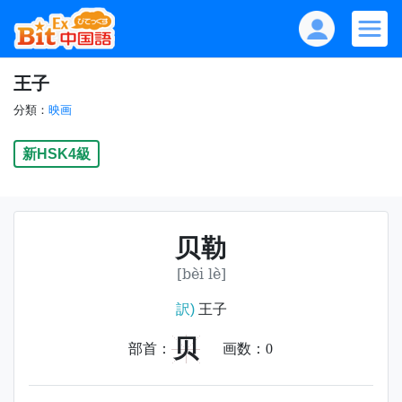
王子
分類：
映画
新HSK4級
贝勒
[bèi lè]
訳)
王子
贝
部首：
画数：
0