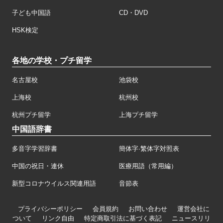
子ども中国語
CD・DVD
HSK検定
各地の学校・プチ留学
名古屋校
池袋校
上海校
杭州校
杭州プチ留学
上海プチ留学
中国語辞書
多音字学習辞書
簡体字·繁体字対照表
中国の祝日・連休
医療用語（常用編）
新型コロナウイルス関連用語
音節表
プライバシーポリシー
会員規約
お問い合わせ
運営会社に
ついて
リンク自由
特定商取引法に基づく表記
ニュースリリ