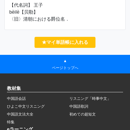
【代名詞】 王子
bèilè【贝勒】
〈旧〉清朝における爵位名．
★マイ単語帳に入れる
▲
ページトップへ
教材集
中国語会話
リスニング「時事中文」
ひよこ中文リスニング
中国語歌詞
中国語文法大全
初めての超短文
特集
eラーニング