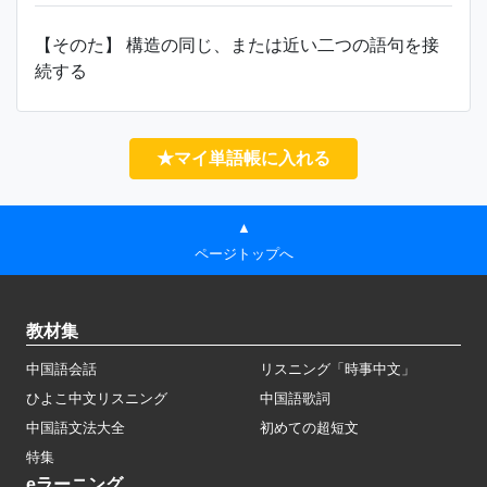
【そのた】 構造の同じ、または近い二つの語句を接
続する
★マイ単語帳に入れる
▲
ページトップへ
教材集
中国語会話
リスニング「時事中文」
ひよこ中文リスニング
中国語歌詞
中国語文法大全
初めての超短文
特集
eラーニング