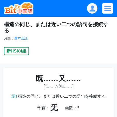
構造の同じ、または近い二つの語句を接続す
る
分類：
基本会話
新HSK4級
既……又……
[jì……yòu……]
訳)
構造の同じ、または近い二つの語句を接続する
旡
部首：
画数：
5