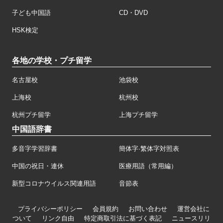
子ども中国語
CD・DVD
HSK検定
各地の学校・プチ留学
名古屋校
池袋校
上海校
杭州校
杭州プチ留学
上海プチ留学
中国語辞書
多音字学習辞書
簡体字·繁体字対照表
中国の祝日・連休
医療用語（常用編）
新型コロナウイルス関連用語
音節表
プライバシーポリシー
会員規約
お問い合わせ
運営会社に
ついて
リンク自由
特定商取引法に基づく表記
ニュースリリ