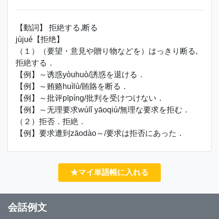
【動詞】 拒絶する,断る
jùjué【拒绝】
（１）（要望・意見や贈り物などを）はっきり断る,
拒絶する．
【例】～诱惑yòuhuò/誘惑を退ける．
【例】～贿赂huìlù/賄賂を断る．
【例】～批评pīpíng/批判を受けつけない．
【例】～无理要求wúlǐ yāoqiú/無理な要求を拒む．
（２）拒否．拒絶．
【例】要求遭到zāodào～/要求は拒否にあった．
★マイ単語帳に入れる
会話例文