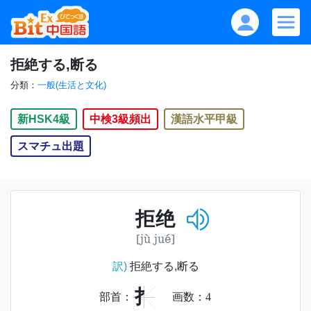
拒絶する,断る
分類：
一般(生活と文化)
新HSK4級
中検3級頻出
漢語水平甲級
スマチュ出題
拒绝
[jù jué]
訳)
拒絶する,断る
扌
部首：
画数：
4