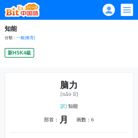
知能
分類：
一般(教育)
新HSK4級
脑力
[nǎo lì]
訳)
知能
月
部首：
画数：
6