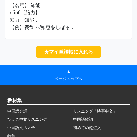
【名詞】 知能
nǎolì【脑力】
知力．知能．
【例】费fèi～/知恵をしぼる．
★マイ単語帳に入れる
▲
ページトップへ
教材集
中国語会話
リスニング「時事中文」
ひよこ中文リスニング
中国語歌詞
中国語文法大全
初めての超短文
特集