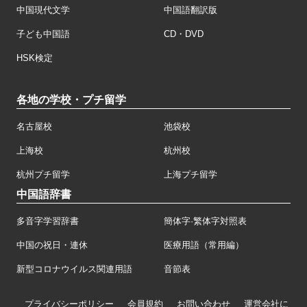
中国現代文学
中国語翻訳版
子ども中国語
CD・DVD
HSK検定
各地の学校・プチ留学
名古屋校
池袋校
上海校
杭州校
杭州プチ留学
上海プチ留学
中国語辞書
多音字学習辞書
簡体字·繁体字対照表
中国の祝日・連休
医療用語（常用編）
新型コロナウイルス関連用語
音節表
プライバシーポリシー
会員規約
お問い合わせ
運営会社に