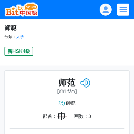
師範
分類：
大学
新HSK4級
师范
[shī fàn]
訳)
師範
巾
部首：
画数：
3