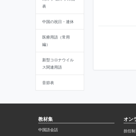
表
中国の祝日・連休
医療用語（常用
編）
新型コロナウイル
ス関連用語
音節表
教材集
オン
中国語会話
担任制