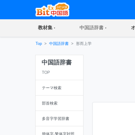
(current)
(current)
教材集
中国語辞書
Top
中国語辞書
形而上学
中国語辞書
TOP
テーマ検索
部首検索
多音字学習辞書
簡体字·繁体字対照