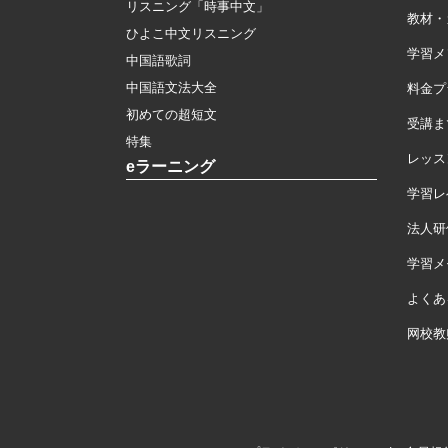
リスニング「時事中文」
教材・
ひよこ中文リスニング
学習メ
中国語歌詞
中国語文法大全
料金プ
初めての超短文
受講ま
特集
レッス
eラーニング
学習レ
法人研
学習メモ
よくあ
网校教