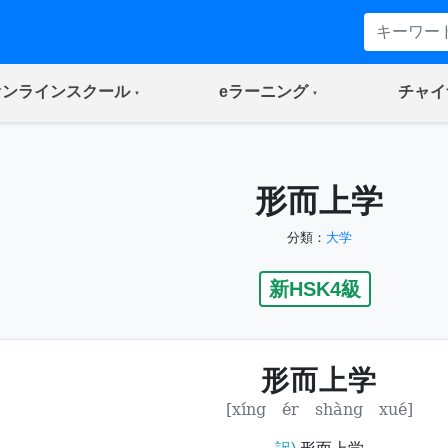
(current)
(current)
オンラインスクール
eラーニング
チャイ
形而上学
分類：
大学
新HSK4級
形而上学
[xíng ér shàng xué]