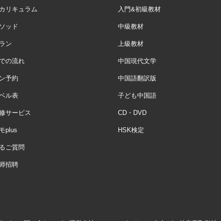
カリキュラム
入門&初級教材
ソッド
中級教材
ラン
上級教材
での流れ
中国現代文学
ン予約
中国語翻訳版
ベル表
子ども中国語
修サービス
CD・DVD
plus
HSK検定
るご質問
师招聘