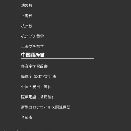
池袋校
上海校
杭州校
杭州プチ留学
上海プチ留学
中国語辞書
多音字学習辞書
簡体字·繁体字対照表
中国の祝日・連休
医療用語（常用編）
新型コロナウイルス関連用語
音節表