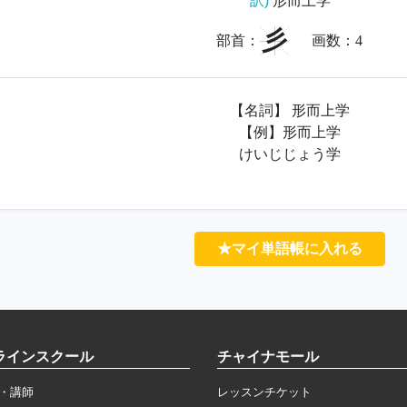
訳)
形而上学
彡
部首：
画数：
4
【名詞】 形而上学
【例】形而上学
けいじじょう学
★マイ単語帳に入れる
ラインスクール
チャイナモール
・講師
レッスンチケット