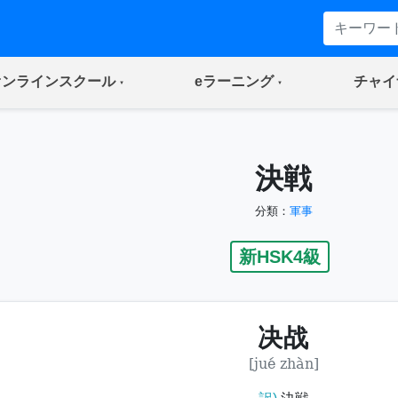
(current)
(current)
オンラインスクール
eラーニング
チャイ
決戦
分類：
軍事
新HSK4級
决战
[jué zhàn]