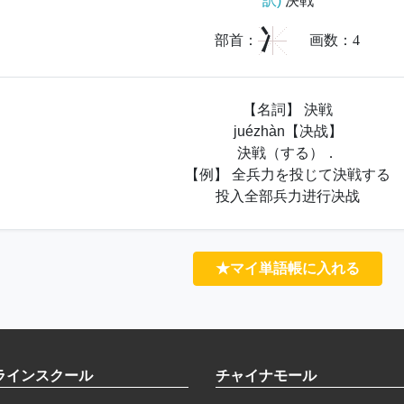
訳)
決戦
冫
部首：
画数：
4
【名詞】 決戦
juézhàn【决战】
決戦（する）．
【例】 全兵力を投じて決戦する
投入全部兵力进行决战
★マイ単語帳に入れる
ラインスクール
チャイナモール