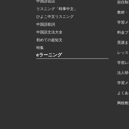
中国語会話
担任制
リスニング「時事中文」
教材・
ひよこ中文リスニング
学習メ
中国語歌詞
中国語文法大全
料金プ
初めての超短文
受講ま
特集
レッス
eラーニング
学習レ
法人研
学習メモ
よくあ
网校教