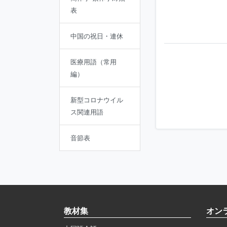
表
中国の祝日・連休
医療用語（常用
編）
新型コロナウイル
ス関連用語
音節表
教材集
オン