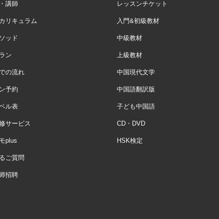
・講師
レッスンチケット
カリキュラム
入門&初級教材
ソッド
中級教材
ラン
上級教材
での流れ
中国現代文学
ン予約
中国語翻訳版
ベル表
子ども中国語
修サービス
CD・DVD
plus
HSK検定
るご質問
师招聘