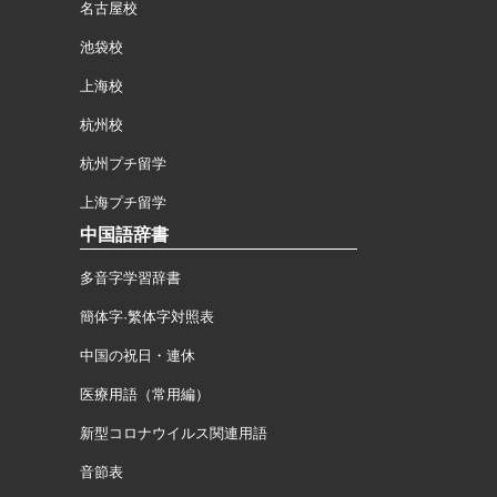
名古屋校
池袋校
上海校
杭州校
杭州プチ留学
上海プチ留学
中国語辞書
多音字学習辞書
簡体字·繁体字対照表
中国の祝日・連休
医療用語（常用編）
新型コロナウイルス関連用語
音節表