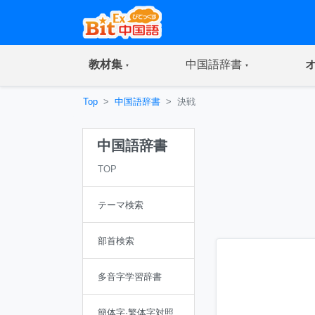
(current)
(current)
教材集
中国語辞書
Top
中国語辞書
決戦
中国語辞書
TOP
テーマ検索
部首検索
多音字学習辞書
簡体字·繁体字対照