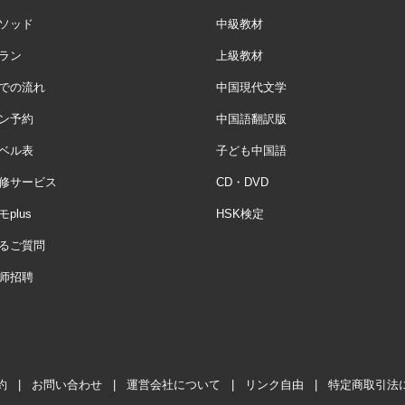
ソッド
中級教材
ラン
上級教材
での流れ
中国現代文学
ン予約
中国語翻訳版
ベル表
子ども中国語
修サービス
CD・DVD
plus
HSK検定
るご質問
师招聘
約
|
お問い合わせ
|
運営会社について
|
リンク自由
|
特定商取引法