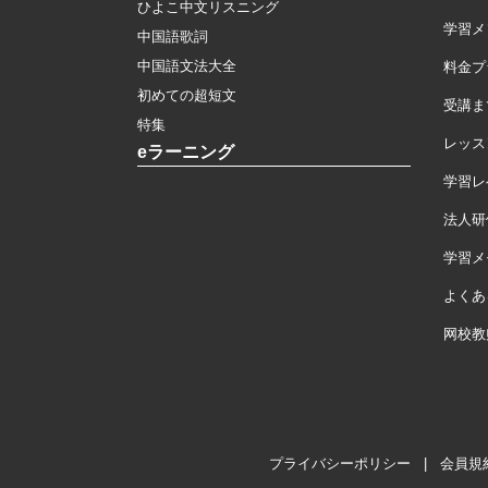
ひよこ中文リスニング
学習メ
中国語歌詞
中国語文法大全
料金プ
初めての超短文
受講ま
特集
レッス
eラーニング
学習レ
法人研
学習メモ
よくあ
网校教
プライバシーポリシー
|
会員規