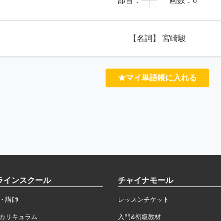
宀
部首：
画数：
6
【名詞】 宮崎駿
★マイ単語帳に入れる
ラインスクール
チャイナモール
・講師
レッスンチケット
カリキュラム
入門&初級教材