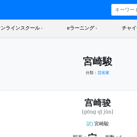
(current)
(current)
オンラインスクール
eラーニング
チャイ
宮崎駿
分類：
芸術家
宫崎骏
[gōng qí jùn]
訳)
宮崎駿