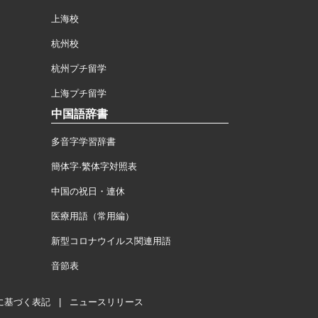
上海校
杭州校
杭州プチ留学
上海プチ留学
中国語辞書
多音字学習辞書
簡体字·繁体字対照表
中国の祝日・連休
医療用語（常用編）
新型コロナウイルス関連用語
音節表
に基づく表記
|
ニュースリリース