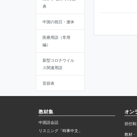
表
中国の祝日・連休
医療用語（常用
編）
新型コロナウイル
ス関連用語
音節表
教材集
オン
中国語会話
担任制
リスニング「時事中文」
教材・