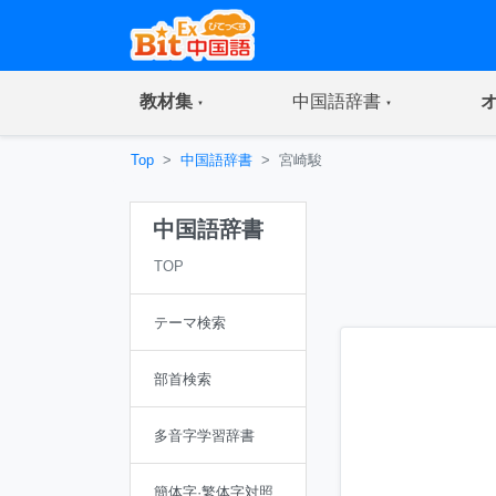
(current)
(current)
教材集
中国語辞書
Top
中国語辞書
宮崎駿
中国語辞書
TOP
テーマ検索
部首検索
多音字学習辞書
簡体字·繁体字対照