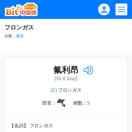
フロンガス
分類：
環境
氟利昂
[fú lì áng]
訳)
フロンガス
气
部首：
画数：
5
【名詞】 フロンガス