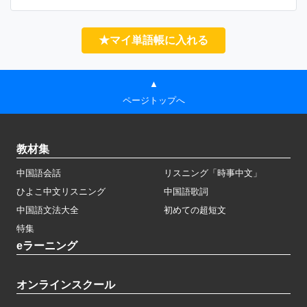
★マイ単語帳に入れる
▲
ページトップへ
教材集
中国語会話
リスニング「時事中文」
ひよこ中文リスニング
中国語歌詞
中国語文法大全
初めての超短文
特集
eラーニング
オンラインスクール