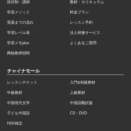
担任制・講師
教材・カリキュラム
学習メソッド
料金プラン
受講までの流れ
レッスン予約
学習レベル表
法人研修サービス
学習メモplus
よくあるご質問
网校教师招聘
チャイナモール
レッスンチケット
入門&初級教材
中級教材
上級教材
中国現代文学
中国語翻訳版
子ども中国語
CD・DVD
HSK検定