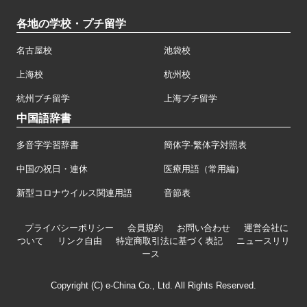
各地の学校・プチ留学
名古屋校
池袋校
上海校
杭州校
杭州プチ留学
上海プチ留学
中国語辞書
多音字学習辞書
簡体字·繁体字対照表
中国の祝日・連休
医療用語（常用編）
新型コロナウイルス関連用語
音節表
プライバシーポリシー
会員規約
お問い合わせ
運営会社に
ついて
リンク自由
特定商取引法に基づく表記
ニュースリリ
ース
Copyright (C) e-China Co., Ltd. All Rights Reserved.