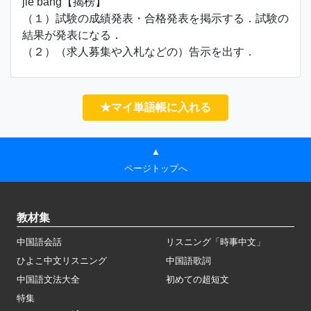
jiē bǎng【揭榜】
（１）試験の成績発表・合格発表を掲示する．試験の
結果が発表になる．
（２）（求人募集や入札などの）告示を出す．
★マイ単語帳に入れる
▲
ページトップへ
教材集
中国語会話
リスニング「時事中文」
ひよこ中文リスニング
中国語歌詞
中国語文法大全
初めての超短文
特集