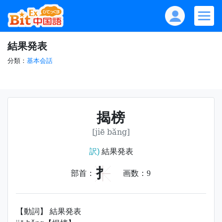
結果発表
分類：
基本会話
揭榜
[jiē bǎng]
訳)
結果発表
扌
部首：
画数：
9
【動詞】 結果発表