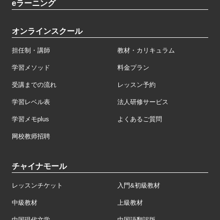
eラーニング
オンラインスクール
担任制・講師
教材・カリキュラム
学習メソッド
料金プラン
受講までの流れ
レッスン予約
学習レベル表
法人研修サービス
学習メモplus
よくあるご質問
网校教师招聘
チャイナモール
レッスンチケット
入門&初級教材
中級教材
上級教材
中国現代文学
中国語翻訳版