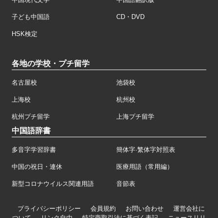
子ども中国語
CD・DVD
HSK検定
各地の学校・プチ留学
名古屋校
池袋校
上海校
杭州校
杭州プチ留学
上海プチ留学
中国語辞書
多音字学習辞書
簡体字·繁体字対照表
中国の祝日・連休
医療用語（常用編）
新型コロナウイルス関連用語
音節表
プライバシーポリシー
会員規約
お問い合わせ
運営会社に
ついて
リンク自由
特定商取引法に基づく表記
ニュースリリ