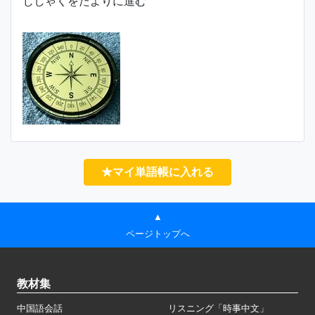
じしゃくをたよりに進む
★マイ単語帳に入れる
▲
ページトップへ
教材集
中国語会話
リスニング「時事中文」