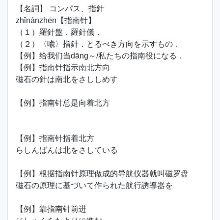
【名詞】 コンパス、指針
zhǐnánzhēn【指南针】
（１）羅針盤．羅針儀．
（２）〈喩〉指針．とるべき方向を示すもの．
【例】给我们当dāng～/私たちの指南役になる．
【例】指南针指示南北方向
磁石の針は南北をさししめす
【例】指南针总是向着北方
【例】指南针指着北方
らしんばんは北をさしている
【例】根据指南针原理做成的导航仪器就叫磁罗盘
磁石の原理に基づいて作られた航行誘導器を
【例】靠指南针前进