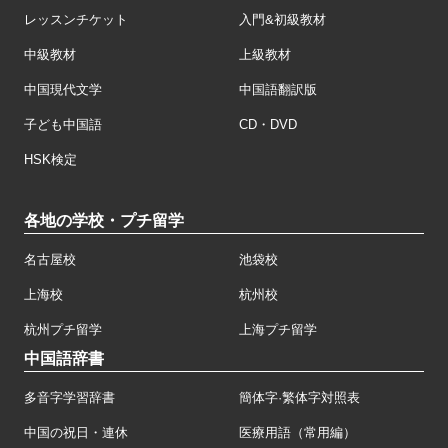
レッスンチケット
入門&初級教材
中級教材
上級教材
中国現代文学
中国語翻訳版
子ども中国語
CD・DVD
HSK検定
各地の学校・プチ留学
名古屋校
池袋校
上海校
杭州校
杭州プチ留学
上海プチ留学
中国語辞書
多音字学習辞書
簡体字·繁体字対照表
中国の祝日・連休
医療用語（常用編）