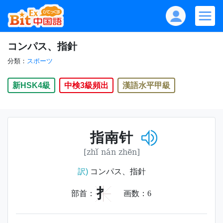
コンパス、指針
分類：
スポーツ
新HSK4級
中検3級頻出
漢語水平甲級
指南针
[zhǐ nán zhēn]
訳)
コンパス、指針
扌
部首：
画数：
6