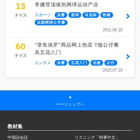
13
李娜登顶催热网球运动产业
スポーツ
ナイス
决赛
咨询
马克杯
热销
法国网球公开赛
2011.06.10
60
“章鱼保罗”商品网上热卖 T恤公仔餐
具五花八门
ナイス
エンタメ
决赛
五花八门
击败
公仔
2010.07.19
▲
ページトップへ
教材集
中国語会話
リスニング「時事中文」