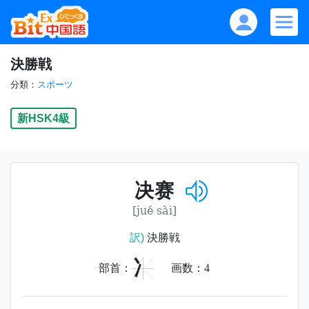
決勝戦
分類：
スポーツ
新HSK4級
决赛
[jué sài]
訳)
決勝戦
冫
部首：
画数：
4