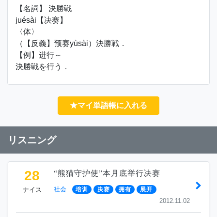
【名詞】 決勝戦
juésài【决赛】
〈体〉
（【反義】预赛yùsài）決勝戦．
【例】进行～
決勝戦を行う．
★マイ単語帳に入れる
リスニング
28
“熊猫守护使”本月底举行决赛
社会
ナイス
培训
决赛
拥有
展开
2012.11.02