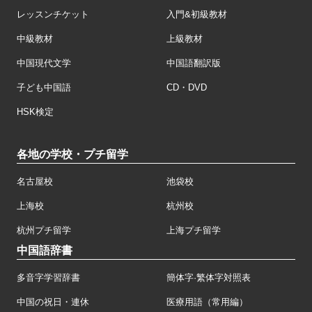
レッスンチケット
入門&初級教材
中級教材
上級教材
中国現代文学
中国語翻訳版
子ども中国語
CD・DVD
HSK検定
各地の学校・プチ留学
名古屋校
池袋校
上海校
杭州校
杭州プチ留学
上海プチ留学
中国語辞書
多音字学習辞書
簡体字·繁体字対照表
中国の祝日・連休
医療用語（常用編）