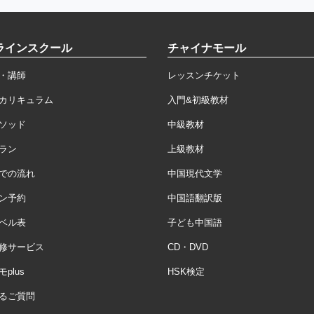
ラインスクール
チャイナモール
・講師
レッスンチケット
カリキュラム
入門&初級教材
ソッド
中級教材
ラン
上級教材
での流れ
中国現代文学
ン予約
中国語翻訳版
ベル表
子ども中国語
修サービス
CD・DVD
plus
HSK検定
るご質問