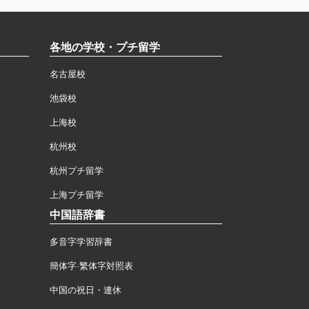
各地の学校・プチ留学
名古屋校
池袋校
上海校
杭州校
杭州プチ留学
上海プチ留学
中国語辞書
多音字学習辞書
簡体字·繁体字対照表
中国の祝日・連休