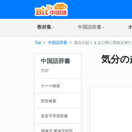
(current)
(current)
教材集
中国語辞書
Top
中国語辞書
気分の赴くままに特に意味を持た
気分の
中国語辞書
TOP
テーマ検索
部首検索
多音字学習辞書
簡体字·繁体字対照