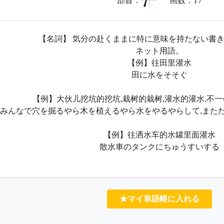
氵
部首：
画数：
17
【名詞】 気分の赴くままに特に意味を持たない書
ネット用語。
【例】往田里灌水
田に水をそそぐ
【例】大伙儿挖坑的挖坑,栽树的栽树,灌水的灌水,不
みんなで穴を掘るやら木を植えるやら水をやるやらして,またた
【例】往洒水车的水罐里面灌水
散水車のタンクにちゅうすいする
★マイ単語帳に入れる