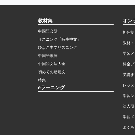
教材集
オン
中国語会話
担任制
リスニング「時事中文」
教材・
ひよこ中文リスニング
学習メ
中国語歌詞
中国語文法大全
料金プ
初めての超短文
受講ま
特集
レッス
eラーニング
学習レ
法人研
学習メモ
よくあ