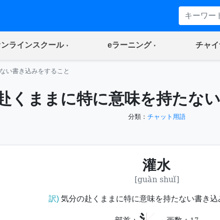
(current)
(current)
オンラインスクール
eラーニング
チャイ
ない書き込みをすること
赴くままに特に意味を持たな
分類：
チャット用語
灌水
[guàn shuǐ]
訳)
気分の赴くままに特に意味を持たない書き込