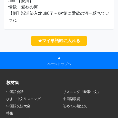
àihé【爱河】
情欲．愛欲の河．
【例】渐渐坠入zhuìrù了～/次第に愛欲の河へ落ちてい
った．
★マイ単語帳に入れる
▲
ページトップへ
教材集
中国語会話
リスニング「時事中文」
ひよこ中文リスニング
中国語歌詞
中国語文法大全
初めての超短文
特集