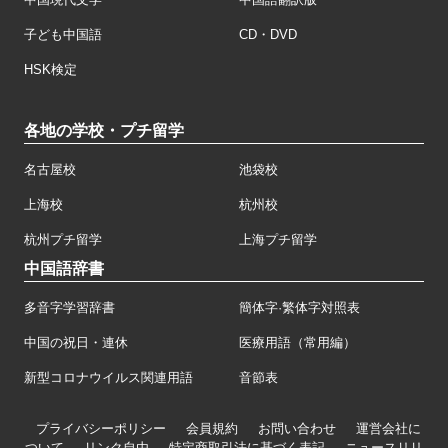
子ども中国語
CD・DVD
HSK検定
各地の学校・プチ留学
名古屋校
池袋校
上海校
杭州校
杭州プチ留学
上海プチ留学
中国語辞書
多音字学習辞書
簡体字·繁体字対照表
中国の祝日・連休
医療用語（常用編）
新型コロナウイルス関連用語
音節表
プライバシーポリシー
会員規約
お問い合わせ
運営会社に
ついて
リンク自由
特定商取引法に基づく表記
ニュースリリ