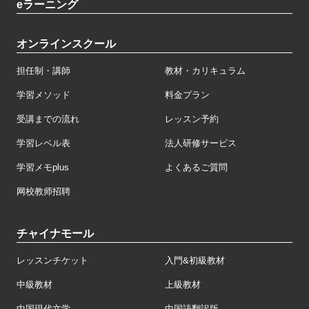
eラーニング
オンラインスクール
担任制・講師
教材・カリキュラム
学習メソッド
料金プラン
受講までの流れ
レッスン予約
学習レベル表
法人研修サービス
学習メモplus
よくあるご質問
网校教师招聘
チャイナモール
レッスンチケット
入門&初級教材
中級教材
上級教材
中国現代文学
中国語翻訳版