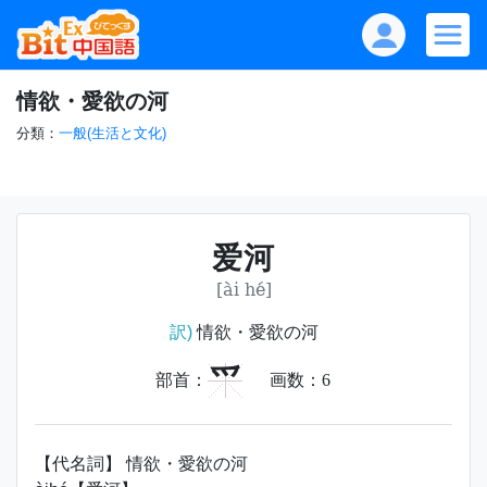
情欲・愛欲の河
分類：
一般(生活と文化)
爱河
[ài hé]
訳)
情欲・愛欲の河
爫
部首：
画数：
6
【代名詞】 情欲・愛欲の河