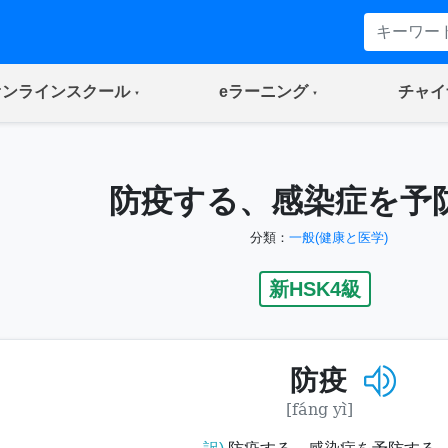
(current)
(current)
オンラインスクール
eラーニング
チャイ
防疫する、感染症を予
分類：
一般(健康と医学)
新HSK4級
防疫
[fáng yì]