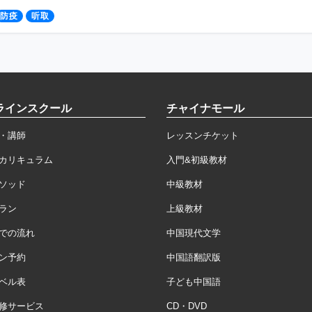
防疫
听取
ラインスクール
チャイナモール
・講師
レッスンチケット
カリキュラム
入門&初級教材
ソッド
中級教材
ラン
上級教材
での流れ
中国現代文学
ン予約
中国語翻訳版
ベル表
子ども中国語
修サービス
CD・DVD