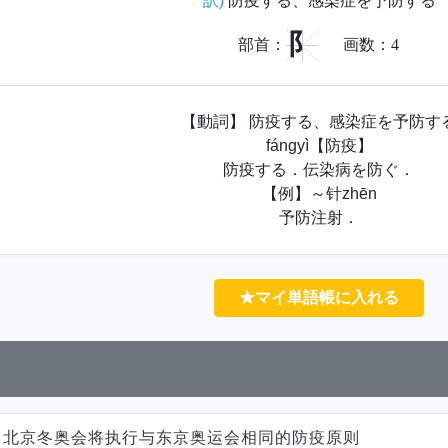
訳)
防疫する、感染症を予防する
阝
部首：
画数：
4
【動詞】 防疫する、感染症を予防す
fángyì【防疫】
防疫する．伝染病を防ぐ．
【例】～针zhēn
予防注射．
★マイ単語帳に入れる
C：北京冬奥会将执行与东京奥运会相同的防疫原则