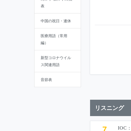
表
中国の祝日・連休
医療用語（常用
編）
新型コロナウイル
ス関連用語
音節表
リスニング
7
IO