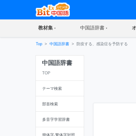
(current)
(current)
教材集
中国語辞書
Top
中国語辞書
防疫する、感染症を予防する
中国語辞書
TOP
テーマ検索
部首検索
多音字学習辞書
簡体字·繁体字対照