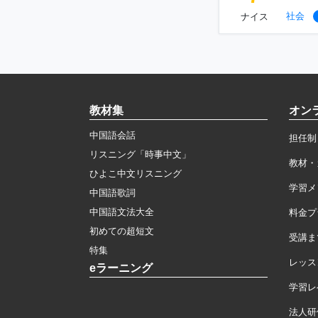
社会
ナイス
教材集
オン
中国語会話
担任制
リスニング「時事中文」
教材・
ひよこ中文リスニング
学習メ
中国語歌詞
中国語文法大全
料金プ
初めての超短文
受講ま
特集
レッス
eラーニング
学習レ
法人研