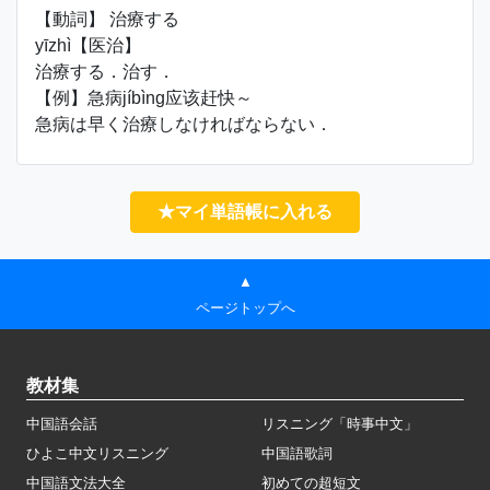
【動詞】 治療する
yīzhì【医治】
治療する．治す．
【例】急病jíbìng应该赶快～
急病は早く治療しなければならない．
★マイ単語帳に入れる
▲
ページトップへ
教材集
中国語会話
リスニング「時事中文」
ひよこ中文リスニング
中国語歌詞
中国語文法大全
初めての超短文