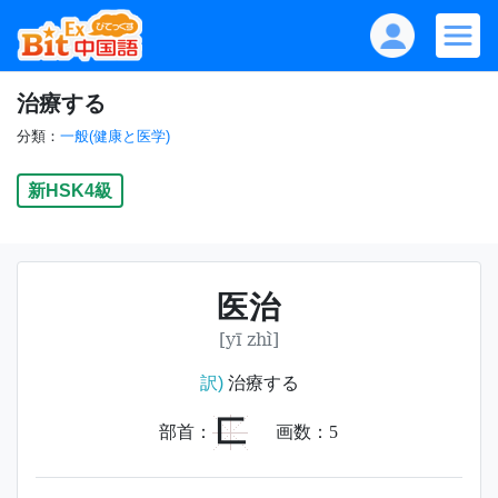
治療する
分類：
一般(健康と医学)
新HSK4級
医治
[yī zhì]
訳)
治療する
匚
部首：
画数：
5