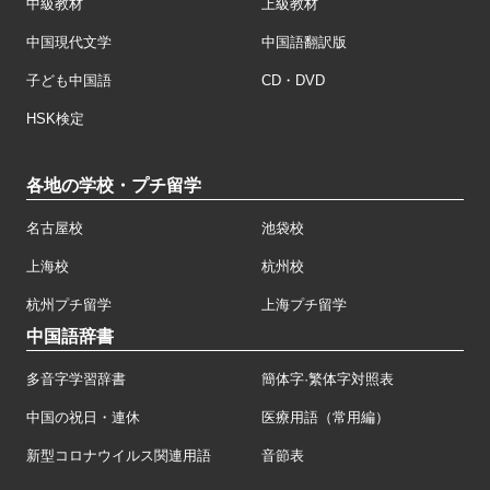
中級教材
上級教材
中国現代文学
中国語翻訳版
子ども中国語
CD・DVD
HSK検定
各地の学校・プチ留学
名古屋校
池袋校
上海校
杭州校
杭州プチ留学
上海プチ留学
中国語辞書
多音字学習辞書
簡体字·繁体字対照表
中国の祝日・連休
医療用語（常用編）
新型コロナウイルス関連用語
音節表