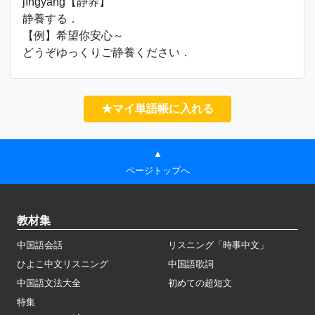
jìngyǎng【静养】
静養する．
【例】希望你安心～
どうぞゆっくりご静養ください．
★マイ単語帳に入れる
▲
ページトップへ
教材集
中国語会話
リスニング「時事中文」
ひよこ中文リスニング
中国語歌詞
中国語文法大全
初めての超短文
特集