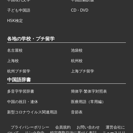
子ども中国語
CD・DVD
HSK検定
各地の学校・プチ留学
名古屋校
池袋校
上海校
杭州校
杭州プチ留学
上海プチ留学
中国語辞書
多音字学習辞書
簡体字·繁体字対照表
中国の祝日・連休
医療用語（常用編）
新型コロナウイルス関連用語
音節表
プライバシーポリシー
会員規約
お問い合わせ
運営会社に
ついて
リンク自由
特定商取引法に基づく表記
ニュースリリ