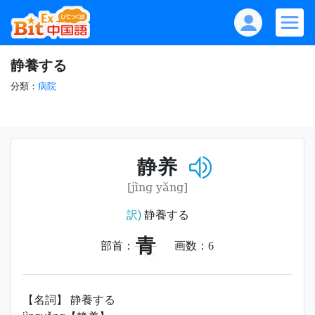
静養する
分類：
病院
静养
[jìng yǎng]
訳)
静養する
青
部首：
画数：
6
【名詞】 静養する