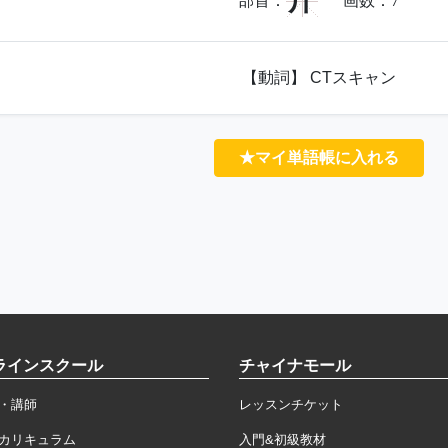
斤
部首：
画数：
7
【動詞】 CTスキャン
★マイ単語帳に入れる
ラインスクール
チャイナモール
・講師
レッスンチケット
カリキュラム
入門&初級教材