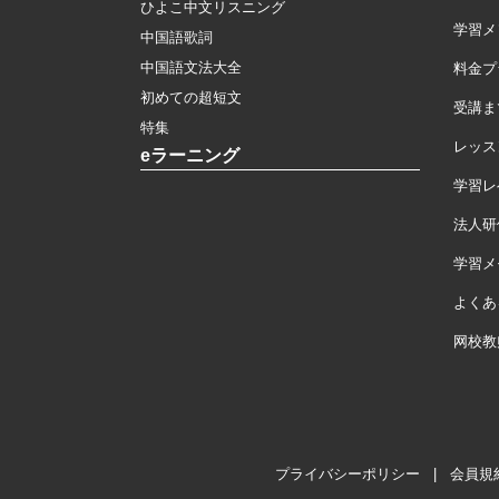
ひよこ中文リスニング
学習メ
中国語歌詞
中国語文法大全
料金プ
初めての超短文
受講ま
特集
レッス
eラーニング
学習レ
法人研
学習メモ
よくあ
网校教
プライバシーポリシー
|
会員規