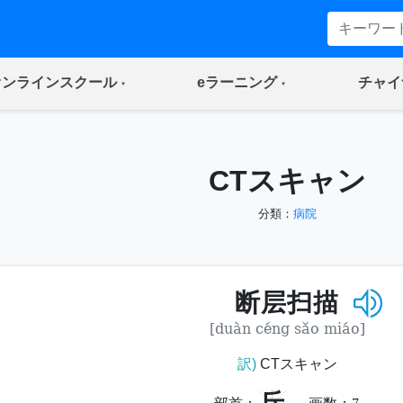
(current)
(current)
オンラインスクール
eラーニング
チャイ
CTスキャン
分類：
病院
断层扫描
[duàn céng sǎo miáo]
訳)
CTスキャン