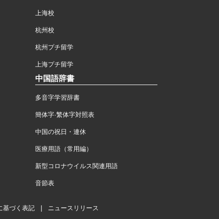
上海校
杭州校
杭州プチ留学
上海プチ留学
中国語辞書
多音字学習辞書
簡体字·繁体字対照表
中国の祝日・連休
医療用語（常用編）
新型コロナウイルス関連用語
音節表
に基づく表記
|
ニュースリリース