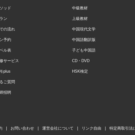
ソッド
中級教材
ラン
上級教材
での流れ
中国現代文学
ン予約
中国語翻訳版
ベル表
子ども中国語
修サービス
CD・DVD
plus
HSK検定
るご質問
师招聘
約
|
お問い合わせ
|
運営会社について
|
リンク自由
|
特定商取引法