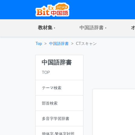
(current)
(current)
教材集
中国語辞書
Top
中国語辞書
CTスキャン
中国語辞書
TOP
テーマ検索
部首検索
多音字学習辞書
簡体字·繁体字対照