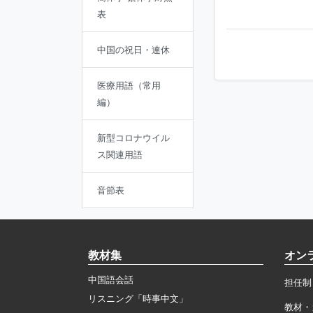
表
中国の祝日・連休
医療用語（常用
編）
新型コロナウイル
ス関連用語
音節表
教材集
オン
中国語会話
担任制
リスニング「時事中文」
教材・