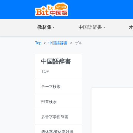
(current)
(current)
教材集
中国語辞書
Top
中国語辞書
ゲル
中国語辞書
TOP
テーマ検索
部首検索
多音字学習辞書
簡体字·繁体字対照