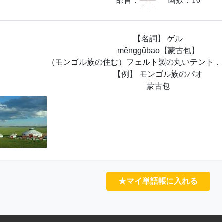
艹
部首：
画数：
10
【名詞】 ゲル
měnggǔbāo【蒙古包】
（モンゴル族の住む）フェルト製の丸いテント．
【例】 モンゴル族のパオ
蒙古包
★マイ単語帳に入れる