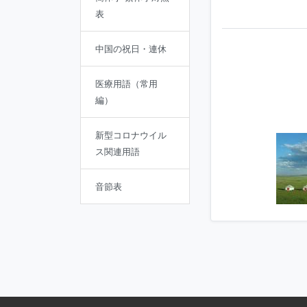
表
中国の祝日・連休
医療用語（常用
編）
新型コロナウイル
ス関連用語
音節表