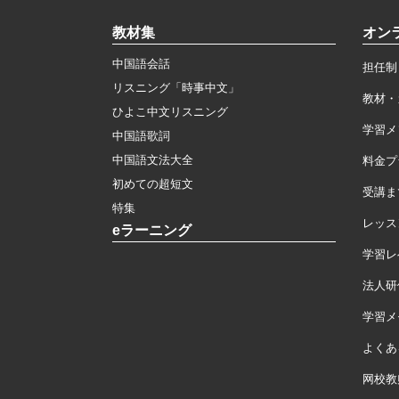
教材集
オン
中国語会話
担任制
リスニング「時事中文」
教材・
ひよこ中文リスニング
学習メ
中国語歌詞
中国語文法大全
料金プ
初めての超短文
受講ま
特集
レッス
eラーニング
学習レ
法人研
学習メモ
よくあ
网校教