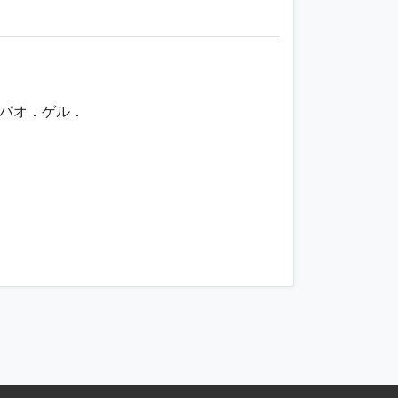
パオ．ゲル．