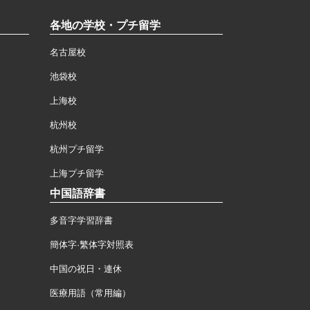
各地の学校・プチ留学
名古屋校
池袋校
上海校
杭州校
杭州プチ留学
上海プチ留学
中国語辞書
多音字学習辞書
簡体字·繁体字対照表
中国の祝日・連休
医療用語（常用編）