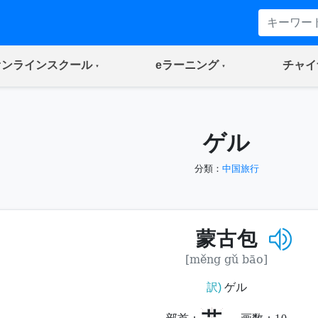
(current)
(current)
オンラインスクール
eラーニング
チャイ
ゲル
分類：
中国旅行
蒙古包
[měng gǔ bāo]
訳)
ゲル