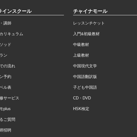
ラインスクール
チャイナモール
・講師
レッスンチケット
カリキュラム
入門&初級教材
ソッド
中級教材
ラン
上級教材
での流れ
中国現代文学
ン予約
中国語翻訳版
ベル表
子ども中国語
修サービス
CD・DVD
plus
HSK検定
るご質問
师招聘