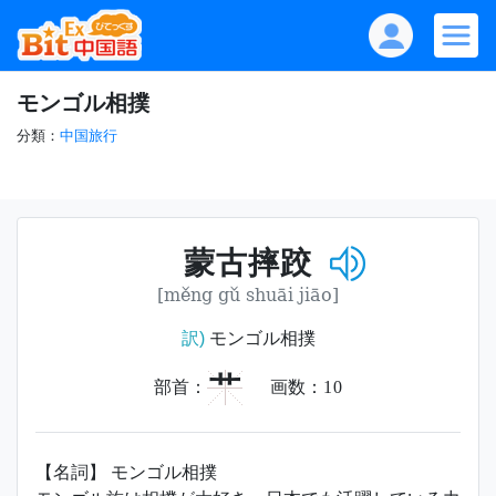
モンゴル相撲
分類：
中国旅行
蒙古摔跤
[měng gǔ shuāi jiāo]
訳)
モンゴル相撲
艹
部首：
画数：
10
【名詞】 モンゴル相撲