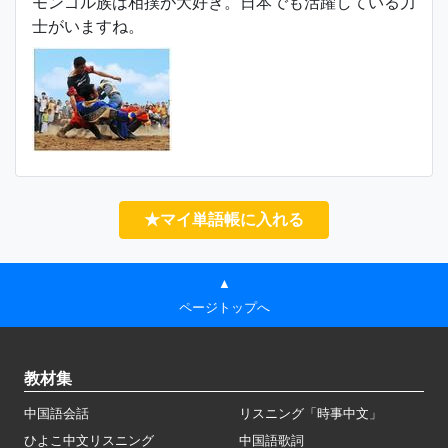
モンゴル族は相撲が大好き。日本でも活躍している力
士がいますね。
★マイ単語帳に入れる
▲
ページトップへ
教材集
中国語会話
リスニング「時事中文」
ひよこ中文リスニング
中国語歌詞