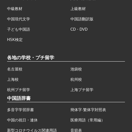
中級教材
上級教材
中国現代文学
中国語翻訳版
子ども中国語
CD・DVD
HSK検定
各地の学校・プチ留学
名古屋校
池袋校
上海校
杭州校
杭州プチ留学
上海プチ留学
中国語辞書
多音字学習辞書
簡体字·繁体字対照表
中国の祝日・連休
医療用語（常用編）
新型コロナウイルス関連用語
音節表